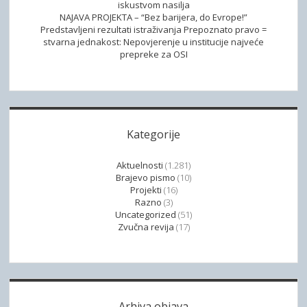
iskustvom nasilja
c
NAJAVA PROJEKTA – “Bez barijera, do Evrope!”
i
Predstavljeni rezultati istraživanja Prepoznato pravo =
stvarna jednakost: Nepovjerenje u institucije najveće
j
prepreke za OSI
i
M
a
r
a
Kategorije
k
e
Aktuelnosti
(1.281)
š
Brajevo pismo
(10)
Projekti
(16)
k
Razno
(3)
o
Uncategorized
(51)
g
Zvučna revija
(17)
s
p
o
r
Arhiva objava