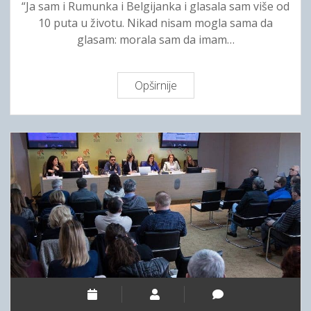
“Ja sam i Rumunka i Belgijanka i glasala sam više od
10 puta u životu. Nikad nisam mogla sama da
glasam: morala sam da imam…
Opširnije
I
s
k
u
s
t
v
a
g
l
a
s
a
č