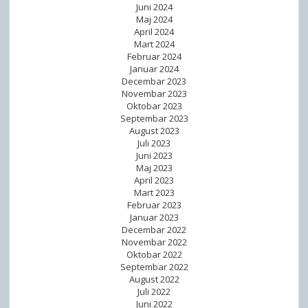
a
Juni 2024
Maj 2024
k
April 2024
š
Mart 2024
i
Februar 2024
Januar 2024
p
Decembar 2023
r
Novembar 2023
i
Oktobar 2023
Septembar 2023
s
August 2023
t
Juli 2023
u
Juni 2023
Maj 2023
p
April 2023
o
Mart 2023
b
Februar 2023
Januar 2023
j
Decembar 2022
a
Novembar 2022
v
Oktobar 2022
Septembar 2022
l
August 2022
j
Juli 2022
e
Juni 2022