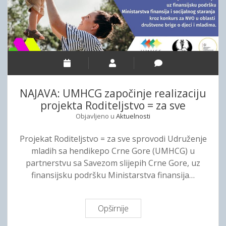
J
J
e
E
d
–
n
T
a
A
k
K
o
T
š
NAJAVA: UMHCG započinje realizaciju
I
ć
projekta Roditeljstvo = za sve
L
u
Objavljeno u
Aktuelnosti
N
d
E
o
Projekat Roditeljstvo = za sve sprovodi Udruženje
T
d
mladih sa hendikepo Crne Gore (UMHCG) u
R
o
partnerstvu sa Savezom slijepih Crne Gore, uz
A
s
finansijsku podršku Ministarstva finansija…
K
t
E
o
V
j
Opširnije
N
O
a
A