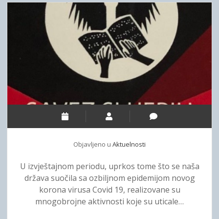
u
s
t
v
a
g
l
a
s
a
č
a
Objavljeno u
Aktuelnosti
i
z
U izvještajnom periodu, uprkos tome što se naša
E
država suočila sa ozbiljnom epidemijom novog
v
korona virusa Covid 19, realizovane su
r
mnogobrojne aktivnosti koje su uticale…
o
p