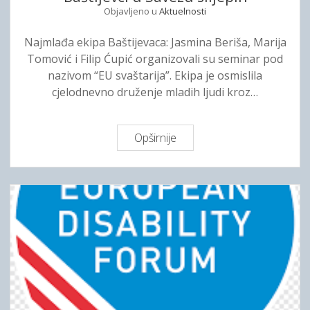
o
a
T
Objavljeno u
Aktuelnosti
P
j
R
A
O
G
o
Najmlađa ekipa Baštijevaca: Jasmina Beriša, Marija
N
R
o
d
Tomović i Filip Ćupić organizovali su seminar pod
J
T
r
i
nazivom “EU svaštarija”. Ekipa je osmislila
E
i
t
cjelodnevno druženje mladih ljudi kroz…
O
”
e
S
l
O
j
Opširnije
B
B
s
a
A
t
š
O
v
t
Š
o
i
T
=
j
E
z
e
Ć
a
v
E
s
c
N
v
i
O
e
u