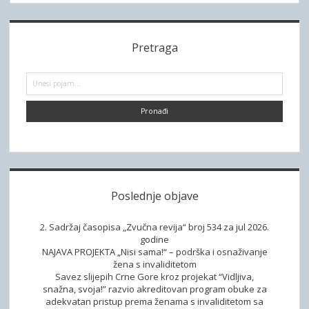
o
o
s
r
S
t
a
Pretraga
s
i
n
p
a
d
P
a
p
r
g
e
e
u
i
t
t
b
r
n
u
a
a
a
g
k
t
a
a
r
i
r
Poslednje objave
o
a
n
t
2. Sadržaj časopisa „Zvučna revija“ broj 534 za jul 2026.
i
godine
NAJAVA PROJEKTA „Nisi sama!“ – podrška i osnaživanje
f
žena s invaliditetom
i
Savez slijepih Crne Gore kroz projekat “Vidljiva,
k
snažna, svoja!” razvio akreditovan program obuke za
adekvatan pristup prema ženama s invaliditetom sa
a