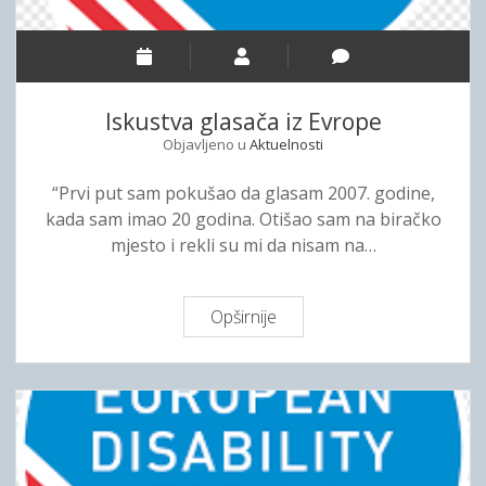
G
S
V
a
I
v
D
e
A
Iskustva glasača iz Evrope
z
Objavljeno u
Aktuelnosti
u
s
“Prvi put sam pokušao da glasam 2007. godine,
l
kada sam imao 20 godina. Otišao sam na biračko
i
mjesto i rekli su mi da nisam na…
j
e
p
Opširnije
I
i
s
h
k
u
s
t
v