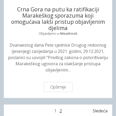
a
Crna Gora na putu ka ratifikaciji
i
Marakeškog sporazuma koji
z
omogućava lakši pristup objavljenim
E
djelima
v
Objavljeno u
Aktuelnosti
r
o
Dvanaestog dana Pete sjednice Drugog redovnog
p
(jesenjeg) zasijedanja u 2021. godini, 29.12.2021,
e
poslanici su usvojili “Predlog zakona o potvrđivanju
Marakeškog ugovora za olakšanje pristupa
objavljenim…
Opširnije
C
r
n
a
P
1
2
Sledeća
G