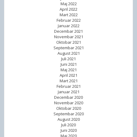
Maj 2022
n
April 2022
i
Mart 2022
m
Februar 2022
Januar 2022
d
Decembar 2021
j
Novembar 2021
e
Oktobar 2021
Septembar 2021
l
August 2021
i
Juli 2021
m
Juni 2021
Maj 2021
a
April 2021
Mart 2021
Februar 2021
Januar 2021
Decembar 2020
Novembar 2020
Oktobar 2020
Septembar 2020
August 2020
Juli 2020
Juni 2020
Maj 2020