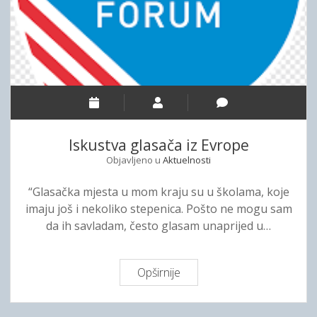
a
g
l
a
s
a
č
a
Iskustva glasača iz Evrope
i
Objavljeno u
Aktuelnosti
z
E
“Glasačka mjesta u mom kraju su u školama, koje
v
imaju još i nekoliko stepenica. Pošto ne mogu sam
r
da ih savladam, često glasam unaprijed u…
o
p
e
Opširnije
I
s
k