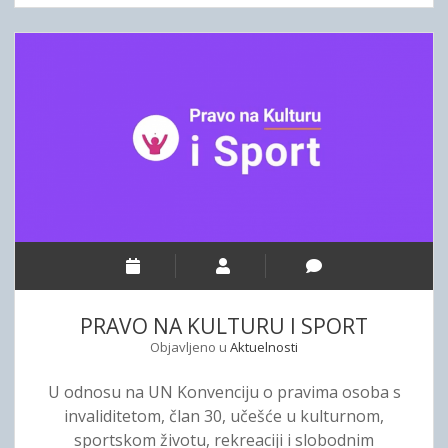
D
n
J
I
s
A
L
t
V
J
v
A
E
e
:
U
n
U
P
o
M
G
g
H
N
ž
C
I
i
G
J
v
z
E
o
a
S
t
p
U
PRAVO NA KULTURU I SPORT
a
o
B
o
Objavljeno u
Aktuelnosti
č
E
s
i
Z
U odnosu na UN Konvenciju o pravima osoba s
o
n
B
invaliditetom, član 30, učešće u kulturnom,
b
j
J
sportskom životu, rekreaciji i slobodnim
a
e