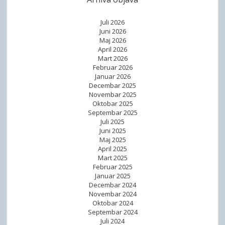
a
z
Juli 2026
u
Juni 2026
m
Maj 2026
a
April 2026
Mart 2026
k
Februar 2026
o
Januar 2026
j
Decembar 2025
Novembar 2025
i
Oktobar 2025
o
Septembar 2025
m
Juli 2025
Juni 2025
o
Maj 2025
g
April 2025
u
Mart 2025
Februar 2025
ć
Januar 2025
a
Decembar 2024
v
Novembar 2024
Oktobar 2024
a
Septembar 2024
l
Juli 2024