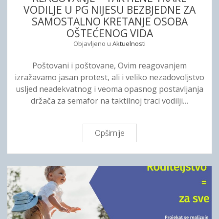
VODILJE U PG NIJESU BEZBJEDNE ZA
a
SAMOSTALNO KRETANJE OSOBA
l
OŠTEĆENOG VIDA
i
Objavljeno u
Aktuelnosti
z
a
Poštovani i poštovane, Ovim reagovanjem
c
izražavamo jasan protest, ali i veliko nezadovoljstvo
i
usljed neadekvatnog i veoma opasnog postavljanja
j
držača za semafor na taktilnoj traci vodilji…
a
p
r
Opširnije
R
o
E
j
A
e
G
k
O
t
V
a
A
“
N