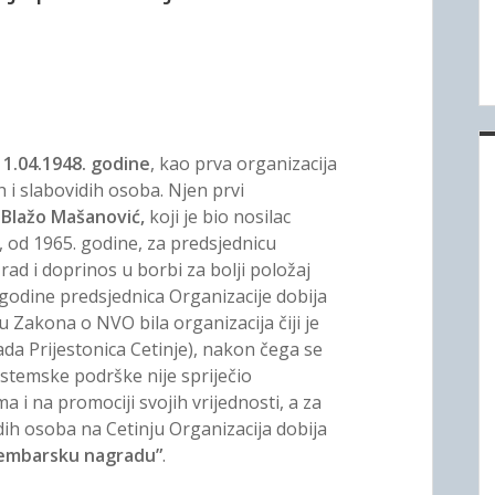
o
o
i
w
w
n
n
h
m
m
e
e
C
n
n
u
u
r
r
11.04.1948. godine
, kao prva organizacija
n
h i slabovidih osoba. Njen prvi
e
Blažo Mašanović,
koji je bio nosilac
e
, od 1965. godine, za predsjednicu
G
 rad i doprinos u borbi za bolji položaj
. godine predsjednica Organizacije dobija
o
 Zakona o NVO bila organizacija čiji je
r
ada Prijestonica Cetinje), nakon čega se
stemske podrške nije spriječio
e
ma i na promociji svojih vrijednosti, a za
idih osoba na Cetinju Organizacija dobija
vembarsku nagradu”
.