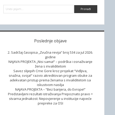
d
P
e
r
e
b
t
r
a
a
g
a
Poslednje objave
2. Sadržaj časopisa „Zvučna revija“ broj 534 za jul 2026.
godine
NAJAVA PROJEKTA „Nisi sama!“ – podrška i osnaživanje
žena s invaliditetom
Savez slijepih Crne Gore kroz projekat “Vidljiva,
snažna, svoja!” razvio akreditovan program obuke za
adekvatan pristup prema ženama s invaliditetom sa
iskustvom nasilja
NAJAVA PROJEKTA – “Bez barijera, do Evrope!”
Predstavljeni rezultati istraživanja Prepoznato pravo =
stvarna jednakost: Nepovjerenje u institucije najveće
prepreke za OSI