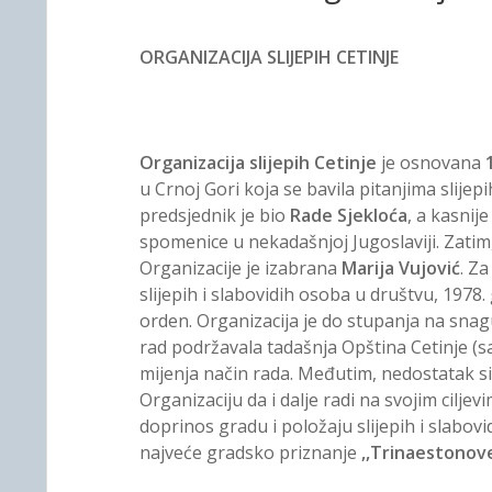
ORGANIZACIJA SLIJEPIH CETINJE
Organizacija slijepih Cetinje
je osnovana
u Crnoj Gori koja se bavila pitanjima slijepi
predsjednik je bio
Rade Sjekloća
, a kasnij
spomenice u nekadašnjoj Jugoslaviji. Zatim
Organizacije je izabrana
Marija Vujović
. Za
slijepih i slabovidih osoba u društvu, 1978
orden. Organizacija je do stupanja na snagu
rad podržavala tadašnja Opština Cetinje (s
mijenja način rada. Međutim, nedostatak si
Organizaciju da i dalje radi na svojim ciljevi
doprinos gradu i položaju slijepih i slabov
najveće gradsko priznanje
,,Trinaestono