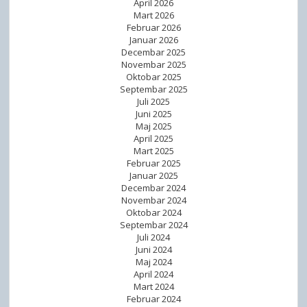
t
April 2026
l
Mart 2026
e
i
Februar 2026
m
Januar 2026
d
b
Decembar 2025
i
Novembar 2025
a
t
Oktobar 2025
r
Septembar 2025
e
2
Juli 2025
t
Juni 2025
0
o
Maj 2025
2
April 2025
m
5
Mart 2025
u
Februar 2025
.
B
Januar 2025
g
Decembar 2024
e
o
Novembar 2024
r
Oktobar 2024
d
a
Septembar 2024
i
Juli 2024
n
n
Juni 2024
a
Maj 2024
e
m
April 2024
Mart 2024
a
Februar 2024