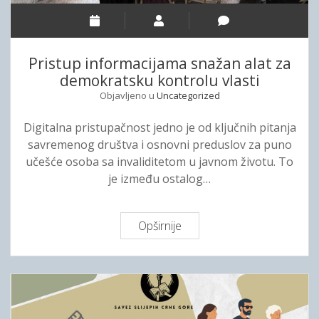
2
i
5
s
z
t
a
Pristup informacijama snažan alat za
u
o
demokratsku kontrolu vlasti
p
k
Objavljeno u
Uncategorized
a
t
č
o
Digitalna pristupačnost jedno je od ključnih pitanja
n
b
savremenog društva i osnovni preduslov za puno
o
a
učešće osoba sa invaliditetom u javnom životu. To
s
r
je između ostalog…
t
2
i
0
i
2
Opširnije
P
n
5
r
f
.
i
o
g
s
r
o
t
m
d
u