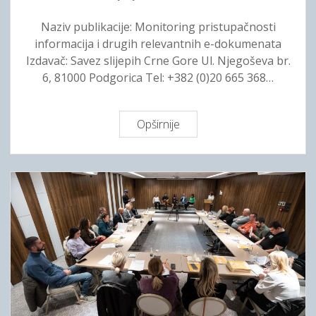
Z
Naziv publikacije: Monitoring pristupačnosti
v
informacija i drugih relevantnih e-dokumenata
u
Izdavač: Savez slijepih Crne Gore Ul. Njegoševa br.
č
6, 81000 Podgorica Tel: +382 (0)20 665 368…
n
a
r
Opširnije
M
e
o
v
n
i
i
j
t
a
o
“
r
b
i
r
n
o
g
j
p
5
r