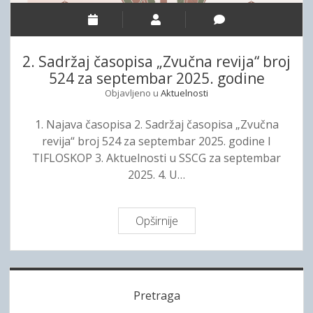
a
i
n
v
a
n
b
2. Sadržaj časopisa „Zvučna revija“ broj
i
i
524 za septembar 2025. godine
t
j
Objavljeno u
Aktuelnosti
r
e
e
l
1. Najava časopisa 2. Sadržaj časopisa „Zvučna
n
o
revija“ broj 524 za septembar 2025. godine I
i
g
TIFLOSKOP 3. Aktuelnosti u SSCG za septembar
n
š
2025. 4. U…
g
t
o
a
p
p
Opširnije
2
r
a
.
i
S
s
a
S
t
d
Pretraga
u
i
r
p