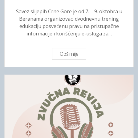
k
o
o
Savez slijepih Crne Gore je od 7. – 9. oktobra u
v
n
Beranama organizovao dvodnevnu trening
o
t
edukaciju posvećenu pravu na pristupačne
d
r
informacije i korišćenju e-usluga za…
o
o
m
l
1
u
Opširnije
O
5
v
d
.
l
r
o
a
ž
k
s
a
t
t
n
o
i
e
b
d
r
u
a
k
–
a
D
t