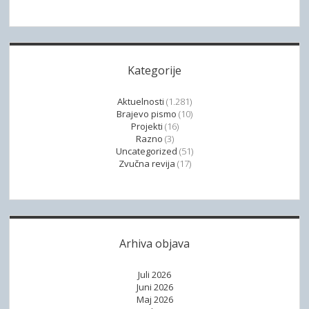
s
e
l
v
u
i
g
j
Kategorije
a
a
m
“
Aktuelnosti
(1.281)
a
b
Brajevo pismo
(10)
z
Projekti
(16)
r
a
Razno
(3)
o
Uncategorized
(51)
o
j
Zvučna revija
(17)
s
5
o
2
b
4
e
z
s
Arhiva objava
a
i
s
n
Juli 2026
e
v
Juni 2026
p
Maj 2026
a