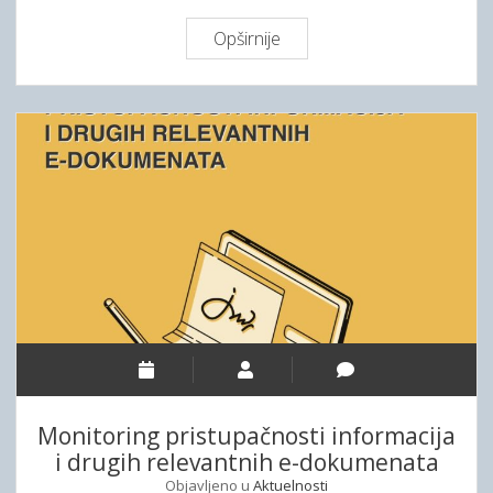
Opširnije
2
.
S
a
d
r
ž
a
j
č
a
s
o
p
i
Monitoring pristupačnosti informacija
s
i drugih relevantnih e-dokumenata
a
Objavljeno u
Aktuelnosti
„