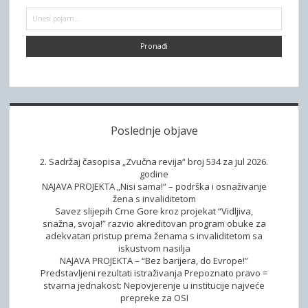
ž
d
P
u
a
r
i
e
e
j
n
t
č
b
r
f
a
a
o
a
g
s
r
a
o
r
m
p
Poslednje objave
a
i
c
s
2. Sadržaj časopisa „Zvučna revija“ broj 534 za jul 2026.
i
a
godine
j
NAJAVA PROJEKTA „Nisi sama!“ – podrška i osnaživanje
„
a
žena s invaliditetom
Z
Savez slijepih Crne Gore kroz projekat “Vidljiva,
m
v
snažna, svoja!” razvio akreditovan program obuke za
a
adekvatan pristup prema ženama s invaliditetom sa
u
i
iskustvom nasilja
č
NAJAVA PROJEKTA – “Bez barijera, do Evrope!”
e
n
Predstavljeni rezultati istraživanja Prepoznato pravo =
-
stvarna jednakost: Nepovjerenje u institucije najveće
a
u
prepreke za OSI
r