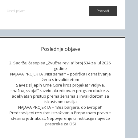
d
P
e
r
e
b
t
r
a
a
g
a
Poslednje objave
2. Sadržaj časopisa „Zvučna revija“ broj 534 za jul 2026.
godine
NAJAVA PROJEKTA „Nisi sama!“ – podrška i osnaživanje
žena s invaliditetom
Savez slijepih Crne Gore kroz projekat “Vidljiva,
snažna, svoja!” razvio akreditovan program obuke za
adekvatan pristup prema ženama s invaliditetom sa
iskustvom nasilja
NAJAVA PROJEKTA – “Bez barijera, do Evrope!”
Predstavljeni rezultati istraživanja Prepoznato pravo =
stvarna jednakost: Nepovjerenje u institucije najveće
prepreke za OSI