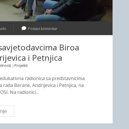
U
o
č
i
olic
Postavi komentar
m
e
savjetodavcima Biroa
,
i
jevica i Petnjica
j
elnosti
, i
Projekti
a
s
 edukativna radionica sa predstavnicima
a
 rada Berane, Andrijevica i Petnjica, na
m
OSI. Na radionici…
n
a
p
nije
O
u
d
t
r