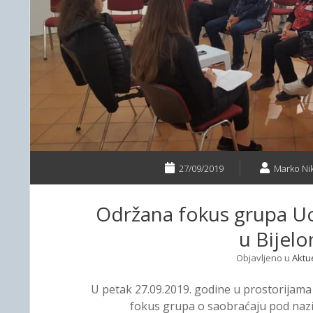
27/09/2019
Marko Nik
Održana fokus grupa Uoč
u Bijelo
Objavljeno u
Aktu
U petak 27.09.2019. godine u prostorijama 
fokus grupa o saobraćaju pod nazi