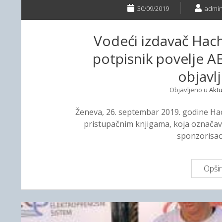
30/09/2019
admi
Vodeći izdavač Hach
potpisnik povelje A
objavlj
Objavljeno u
Aktu
Ženeva, 26. septembar 2019. godine Hach
pristupačnim knjigama, koja označava
sponzorisa
Opšir