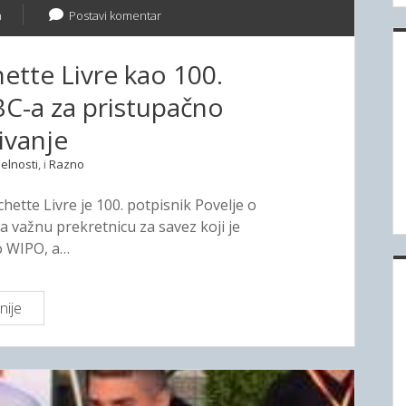
n
Postavi komentar
ette Livre kao 100.
BC-a za pristupačno
ivanje
elnosti
, i
Razno
ette Livre je 100. potpisnik Povelje o
 važnu prekretnicu za savez koji je
o WIPO, a…
nije
V
o
d
e
ć