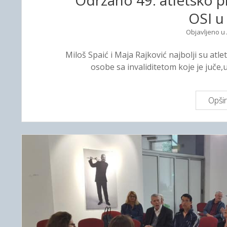
Održano 49. atletsko p
OSI u
Objavljeno u
Miloš Spaić i Maja Rajković najbolji su atle
osobe sa invaliditetom koje je juče
Opšir