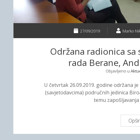
27/09/2019
Marko Nik
Održana radionica sa 
rada Berane, Andri
Objavljeno u
Aktu
U četvrtak 26.09.2019. godine održana je
(savjetodavcima) područnih jedinica Biroa
temu zapošljavanja 
Opšir