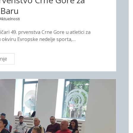
rvenstvo Crne Gore za
r
 Baru
e
Aktuelnosti
k
a
tičari 49. prvenstva Crne Gore u atletici za
o
,u okviru Evropske nedelje sporta,…
1
0
0
nije
O
.
d
p
r
o
ž
t
a
p
n
i
o
s
4
n
9
i
.
k
a