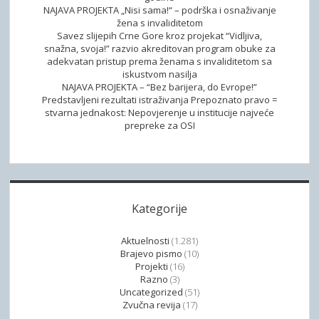
NAJAVA PROJEKTA „Nisi sama!“ – podrška i osnaživanje
T
žena s invaliditetom
U
Savez slijepih Crne Gore kroz projekat “Vidljiva,
P
snažna, svoja!” razvio akreditovan program obuke za
adekvatan pristup prema ženama s invaliditetom sa
O
iskustvom nasilja
S
NAJAVA PROJEKTA – “Bez barijera, do Evrope!”
O
Predstavljeni rezultati istraživanja Prepoznato pravo =
stvarna jednakost: Nepovjerenje u institucije najveće
B
prepreke za OSI
I
O
Š
T
E
Kategorije
Ć
E
Aktuelnosti
(1.281)
N
Brajevo pismo
(10)
Projekti
(16)
O
Razno
(3)
G
Uncategorized
(51)
V
Zvučna revija
(17)