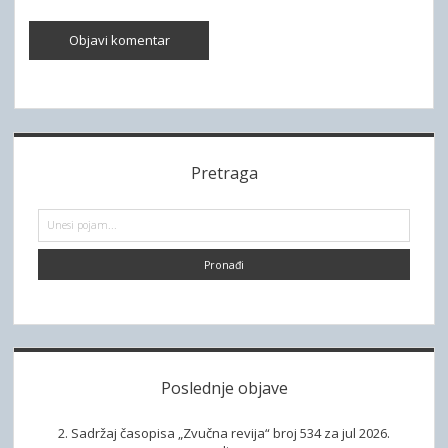
S
Pretraga
i
d
P
r
e
e
t
b
r
a
a
g
a
r
Poslednje objave
2. Sadržaj časopisa „Zvučna revija“ broj 534 za jul 2026.