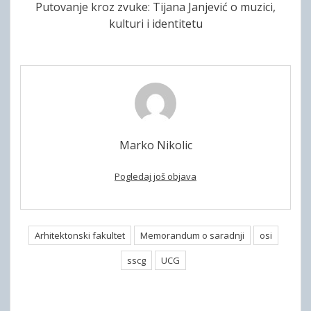
Putovanje kroz zvuke: Tijana Janjević o muzici,
kulturi i identitetu
Marko Nikolic
Pogledaj još objava
Arhitektonski fakultet
Memorandum o saradnji
osi
sscg
UCG