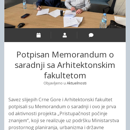
e
ORGANIZACIJA SLIJEPIH ZA BAR I ULCINJ
UPRAVNI ODBOR
ZVUČNA REVIJA
r
i
n
o
d
ORGANIZACIJA SLIJEPIH ZA BERANE, ANDRIJEVICU, PLAV I
NADZORNI ODBOR
KONTAKT
p
r
h
d
o
ROŽAJE
o
STRUČNA SLUŽBA
p
C
w
d
ORGANIZACIJA SLIJEPIH ZA BIJELO POLJE I MOJKOVAC
n
o
r
m
w
ORGANIZACIJA SLIJEPIH ZA KOTOR, TIVAT, HERCEG NOVI I
e
n
n
n
m
BUDVU
u
Potpisan Memorandum o
e
n
e
ORGANIZACIJA SLIJEPIH ZA NIKŠIĆ, ŠAVNIK I PLUŽINE
u
saradnji sa Arhitektonskim
G
ORGANIZACIJA SLIJEPIH ZA PLJEVLJA I ŽABLJAK
fakultetom
o
ORGANIZACIJA SLIJEPIH ZA PODGORICU, DANILOVGRAD I
Objavljeno u
Aktuelnosti
KOLAŠIN
r
ORGANIZACIJA SLIJEPIH CETINJE
e
Savez slijepih Crne Gore i Arhitektonski fakultet
potpisali su Memorandum o saradnji i ovo je prva
od aktivnosti projekta „Pristupačnost počinje
znanjem“, koji se realizuje uz podršku Ministarstva
prostornog planiranja, urbanizma i državne