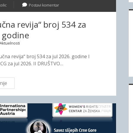
olic
Postavi komentar
čna revija“ broj 534 za
. godine
Aktuelnosti
čna revija“ broj 534 za jul 2026. godine I
SCG za jul 2026. II DRUŠTVO…
nije
2
.
S
a
d
r
ž