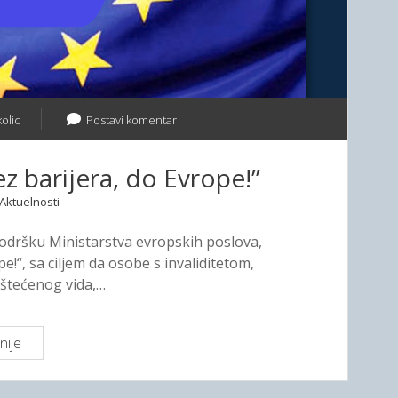
n
i
e
n
G
v
o
a
r
l
e
olic
Postavi komentar
i
k
d
r
i
 barijera, do Evrope!”
o
t
z
Aktuelnosti
e
p
t
r
 podršku Ministarstva evropskih poslova,
o
o
e!“, sa ciljem da osobe s invaliditetom,
m
j
štećenog vida,…
e
k
nije
N
a
A
t
J
“