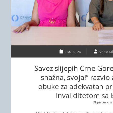
27/07/2026
Marko Nik
Savez slijepih Crne Gore 
snažna, svoja!” razvi
obuke za adekvatan p
invaliditetom sa 
Objavljeno u