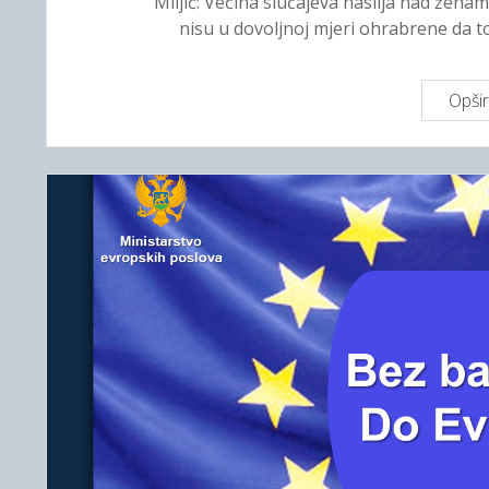
Miljić: Većina slučajeva nasilja nad žena
nisu u dovoljnoj mjeri ohrabrene da to
Opšir