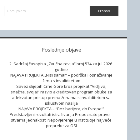
d
P
e
r
e
b
t
r
a
a
g
a
Poslednje objave
2. Sadržaj časopisa „Zvučna revija“ broj 534 za jul 2026.
godine
NAJAVA PROJEKTA „Nisi sama!“ – podrška i osnaživanje
žena s invaliditetom
Savez slijepih Crne Gore kroz projekat “Vidljiva,
snažna, svoja!” razvio akreditovan program obuke za
adekvatan pristup prema ženama s invaliditetom sa
iskustvom nasilja
NAJAVA PROJEKTA – “Bez barijera, do Evrope!”
Predstavljeni rezultati istraživanja Prepoznato pravo =
stvarna jednakost: Nepovjerenje u institucije najveće
prepreke za OSI