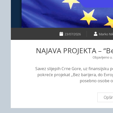
23/07/2026
Marko Nik
NAJAVA PROJEKTA – “Bez
Objavljeno u
Savez slijepih Crne Gore, uz finansijsku
pokreće projekat „Bez barijera, do Evrop
posebno osobe o
Opšir