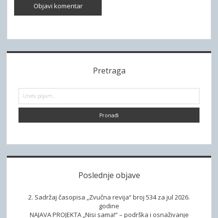
S
Pretraga
i
d
P
r
e
e
t
b
r
a
a
g
a
r
Poslednje objave
2. Sadržaj časopisa „Zvučna revija“ broj 534 za jul 2026.
godine
NAJAVA PROJEKTA „Nisi sama!“ – podrška i osnaživanje