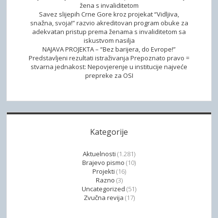
žena s invaliditetom
Savez slijepih Crne Gore kroz projekat “Vidljiva,
snažna, svoja!” razvio akreditovan program obuke za
adekvatan pristup prema ženama s invaliditetom sa
iskustvom nasilja
NAJAVA PROJEKTA – “Bez barijera, do Evrope!”
Predstavljeni rezultati istraživanja Prepoznato pravo =
stvarna jednakost: Nepovjerenje u institucije najveće
prepreke za OSI
Kategorije
Aktuelnosti
(1.281)
Brajevo pismo
(10)
Projekti
(16)
Razno
(3)
Uncategorized
(51)
Zvučna revija
(17)