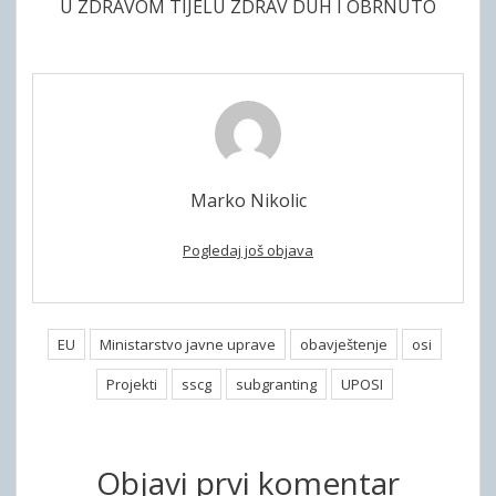
U ZDRAVOM TIJELU ZDRAV DUH I OBRNUTO
Marko Nikolic
Pogledaj još objava
EU
Ministarstvo javne uprave
obavještenje
osi
Projekti
sscg
subgranting
UPOSI
Objavi prvi komentar