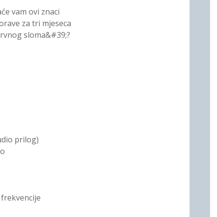
aće vam ovi znaci
rave za tri mjeseca
;nervnog sloma&#39;?
dio prilog)
io
frekvencije