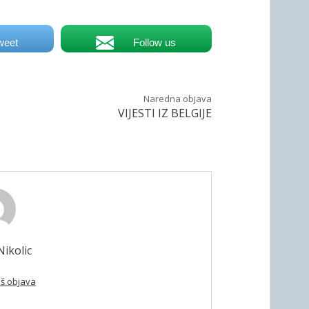
weet
Follow us
Naredna objava
VIJESTI IZ BELGIJE
ikolic
oš objava