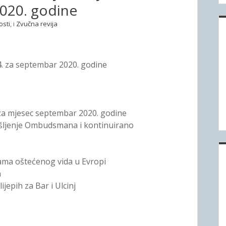
020. godine
osti
, i
Zvučna revija
64. za septembar 2020. godine
 za mjesec septembar 2020. godine
šljenje Ombudsmana i kontinuirano
bama oštećenog vida u Evropi
h
jepih za Bar i Ulcinj