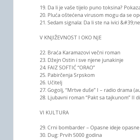
19. Da li je vaše tijelo puno toksina? Pokaz
20. Pluća oštećena virusom mogu da se opo
21. Sedam signala: Da li ste na ivici &#39
V KNJIŽEVNOST I OKO NJE
22. Braća Karamazovi večni roman
23. Džejn Ostin i sve njene junakinje
24. FAIZ SOFTIĆ “ORAO”
25. Pabirčenja Srpskom
26. Učitelj
27. Gogolj, “Mrtve duše” I – radio drama (au
28. Ljubavni roman “Pakt sa tajkunom” II d
VI KULTURA
29. Crni bombarder – Opasne ideje opasne 
30. Dug: Prvih 5000 godina