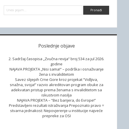
d
P
e
r
e
b
t
r
a
a
g
a
Poslednje objave
2. Sadržaj časopisa „Zvučna revija“ broj 534 za jul 2026.
godine
NAJAVA PROJEKTA „Nisi sama!“ – podrška i osnaživanje
žena s invaliditetom
Savez slijepih Crne Gore kroz projekat “Vidljiva,
snažna, svoja!” razvio akreditovan program obuke za
adekvatan pristup prema ženama s invaliditetom sa
iskustvom nasilja
NAJAVA PROJEKTA – “Bez barijera, do Evrope!”
Predstavljeni rezultati istraživanja Prepoznato pravo =
stvarna jednakost: Nepovjerenje u institucije najveće
prepreke za OSI