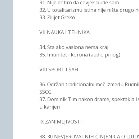
31. Nije dobro da čovjek bude sam
32. U totalitarizmu istina nije ništa drugo 
33. Žilijet Greko
VII NAUKA I TEHNIKA
34. Šta ako vasiona nema kraj
35. Imunitet i korona (audio prilog)
VIII SPORT I ŠAH
36. Održan tradicionalni meč između Rudnik
SSCG
37. Dominik Tim nakon drame, spektakla i
u karijeri
IX ZANIMLJIVOSTI
38. 30 NEVJEROVATNIH ČINJENICA O LJU