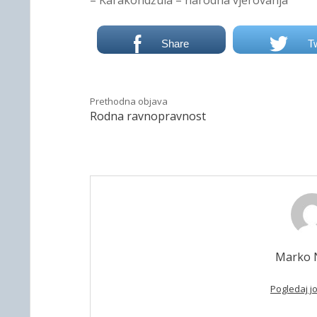
– Karakondžula – narodna vjerovanja
Share
T
Prethodna objava
Rodna ravnopravnost
Marko N
Pogledaj j