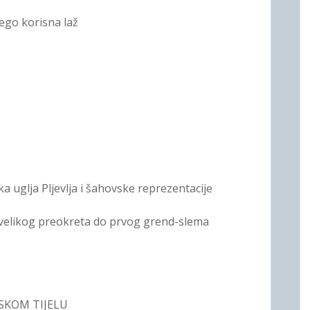
nego korisna laž
a uglja Pljevlja i šahovske reprezentacije
 velikog preokreta do prvog grend-slema
DSKOM TIJELU