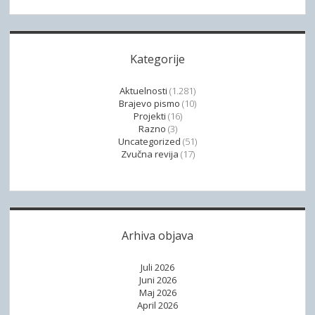
i
s
t
u
Kategorije
p
l
Aktuelnosti
(1.281)
i
Brajevo pismo
(10)
Projekti
(16)
t
Razno
(3)
e
Uncategorized
(51)
r
Zvučna revija
(17)
a
t
u
r
Arhiva objava
i
o
Juli 2026
s
Juni 2026
o
Maj 2026
b
April 2026