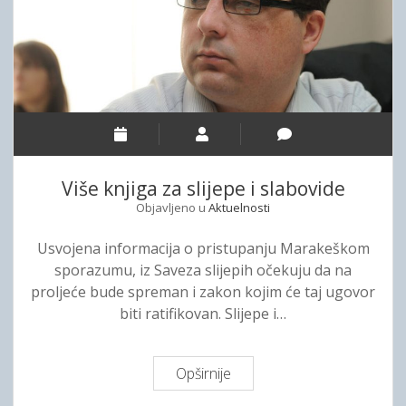
t
a
š
a
r
k
n
d
o
j
n
m
e
u
s
r
š
p
a
t
o
t
a
r
i
Više knjiga za slijepe i slabovide
m
a
f
p
Objavljeno u
Aktuelnosti
z
i
u
u
k
Usvojena informacija o pristupanju Marakeškom
m
a
sporazumu, iz Saveza slijepih očekuju da na
u
c
proljeće bude spreman i zakon kojim će taj ugovor
i
i
biti ratifikovan. Slijepe i…
b
j
e
e
n
M
Opširnije
V
e
a
i
f