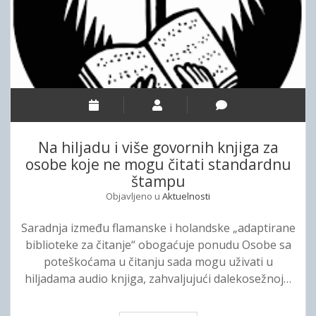
k
s
e
t
š
i
k
p
o
r
g
i
s
j
p
e
o
Na hiljadu i više govornih knjiga za
i
r
osobe koje ne mogu čitati standardnu
p
a
štampu
o
z
Objavljeno u
Aktuelnosti
s
u
l
m
Saradnja između flamanske i holandske „adaptirane
i
a
biblioteke za čitanje“ obogaćuje ponudu Osobe sa
j
k
poteškoćama u čitanju sada mogu uživati ​​u
e
o
hiljadama audio knjiga, zahvaljujući dalekosežnoj…
r
j
a
i