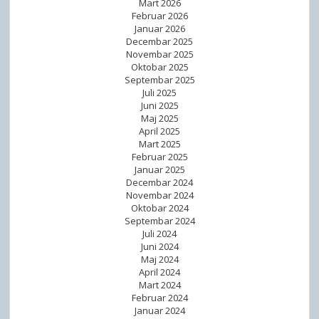
Mart 2026
a
Februar 2026
m
Januar 2026
a
Decembar 2025
Novembar 2025
o
Oktobar 2025
š
Septembar 2025
t
Juli 2025
Juni 2025
e
Maj 2025
ć
April 2025
e
Mart 2025
Februar 2025
n
Januar 2025
o
Decembar 2024
g
Novembar 2024
Oktobar 2024
v
Septembar 2024
i
Juli 2024
d
Juni 2024
Maj 2024
a
April 2024
Mart 2024
Februar 2024
Januar 2024