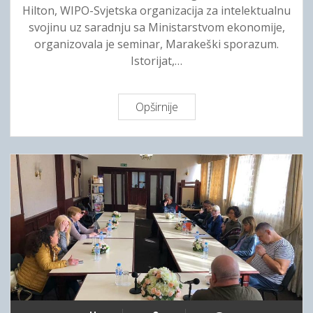
Hilton, WIPO-Svjetska organizacija za intelektualnu
j
l
svojinu uz saradnju sa Ministarstvom ekonomije,
e
a
organizovala je seminar, Marakeški sporazum.
š
b
Istorijat,…
i
o
n
v
a
i
Opširnije
U
p
d
H
r
e
i
v
l
i
t
m
o
s
n
j
u
e
o
d
d
n
r
i
ž
c
a