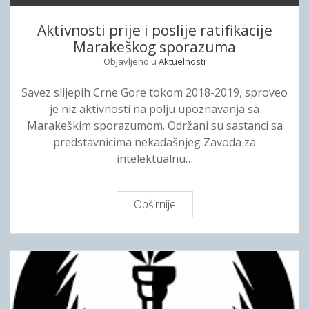
k
Aktivnosti prije i poslije ratifikacije
a
Marakeškog sporazuma
r
Objavljeno u
Aktuelnosti
a
t
Savez slijepih Crne Gore tokom 2018-2019, sproveo
i
je niz aktivnosti na polju upoznavanja sa
f
Marakeškim sporazumom. Održani su sastanci sa
i
predstavnicima nekadašnjeg Zavoda za
k
intelektualnu…
a
c
i
Opširnije
A
j
k
i
t
M
i
a
v
r
n
a
o