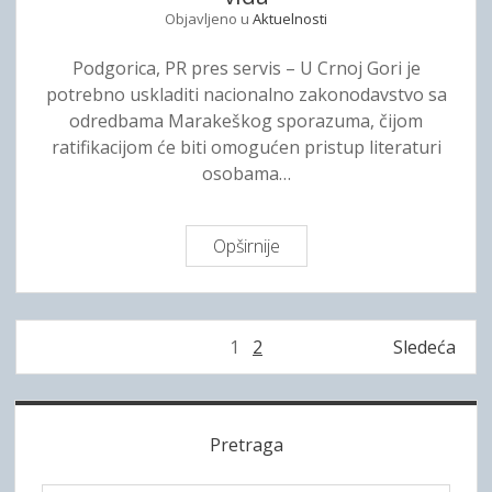
j
Objavljeno u
Aktuelnosti
i
i
k
g
Podgorica, PR pres servis – U Crnoj Gori je
o
a
potrebno uskladiti nacionalno zakonodavstvo sa
v
,
odredbama Marakeškog sporazuma, čijom
a
B
ratifikacijom će biti omogućen pristup literaturi
l
r
osobama…
a
a
M
j
a
e
Opširnije
M
r
v
a
a
e
r
k
š
a
e
P
1
2
Sledeća
t
k
š
o
a
e
k
s
m
š
S
i
t
p
k
s
Pretraga
s
i
a
i
p
p
r
s