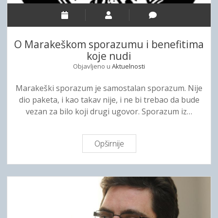
m
j
k
a
e
u
n
p
e
O Marakeškom sporazumu i benefitima
š
m
koje nudi
t
o
Objavljeno u
Aktuelnosti
i
g
n
u
Marakeški sporazum je samostalan sporazum. Nije
a
č
dio paketa, i kao takav nije, i ne bi trebao da bude
C
i
vezan za bilo koji drugi ugovor. Sporazum iz…
r
t
n
a
e
t
Opširnije
O
G
i
M
o
s
a
r
t
r
e
a
a
p
n
k
i
d
e