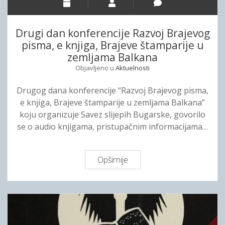
a
n
m
s
a
Drugi dan konferencije Razvoj Brajevog
e
pisma, e knjiga, Brajeve štamparije u
m
zemljama Balkana
i
Objavljeno u
Aktuelnosti
n
a
Drugog dana konferencije “Razvoj Brajevog pisma,
r
e knjiga, Brajeve štamparije u zemljama Balkana”
p
koju organizuje Savez slijepih Bugarske, govorilo
o
se o audio knjigama, pristupačnim informacijama…
d
n
a
Opširnije
D
z
r
i
u
v
g
o
i
m
d