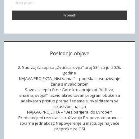
d
o
P
a
i
p
r
r
g
e
j
e
o
a
i
t
e
r
b
z
r
n
u
a
a
u
a
a
z
g
z
m
t
a
e
u
r
i
m
m
Poslednje objave
o
l
o
n
j
m
2. Sadržaj časopisa „Zvučna revija“ broj 534 za jul 2026.
a
o
godine
m
NAJAVA PROJEKTA „Nisi sama!“ – podrška i osnaživanje
g
žena s invaliditetom
a
u
Savez slijepih Crne Gore kroz projekat “Vidljiva,
B
ć
snažna, svoja!” razvio akreditovan program obuke za
a
adekvatan pristup prema ženama s invaliditetom sa
i
iskustvom nasilja
l
ć
NAJAVA PROJEKTA – “Bez barijera, do Evrope!”
k
e
Predstavljeni rezultati istraživanja Prepoznato pravo =
a
stvarna jednakost: Nepovjerenje u institucije najveće
p
prepreke za OSI
n
r
a