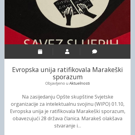
“
a
M
n
a
k
r
o
a
n
k
f
e
e
š
r
k
e
i
Evropska unija ratifikovala Marakeški
n
s
sporazum
c
p
Objavljeno u
Aktuelnosti
i
o
j
r
Na zasijedanju Opšte skupštine Svjetske
e
a
organizacije za intelektualnu svojinu (WIPO) 01.10,
R
z
Evropska unija je ratifikovala Marakeški sporazum,
a
u
obavezujući 28 država članica. Marakeš olakšava
z
m
stvaranje i…
v
”
o