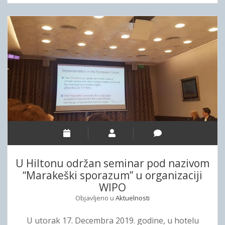
r
š
i
a
e
t
k
k
i
e
n
m
š
j
a
k
i
k
o
g
o
g
a
j
s
z
e
p
a
n
o
s
u
r
l
d
a
i
i
U Hiltonu održan seminar pod nazivom
z
j
“Marakeški sporazum” u organizaciji
u
e
WIPO
m
p
a
Objavljeno u
Aktuelnosti
e
r
i
U utorak 17. Decembra 2019. godine, u hotelu
i
s