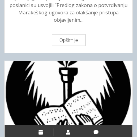
poslanici su usvojili “Predlog zakona o potvrđivanju
Marakeškog ugovora za olakšanje pristupa
objavljenim…
Opširnije
C
r
n
a
G
o
r
a
n
a
p
u
t
u