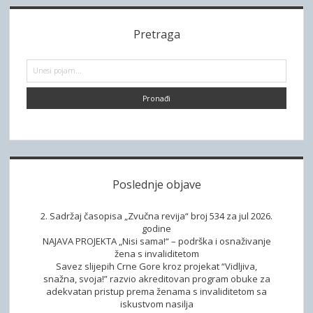
S
Pretraga
i
d
P
r
e
e
t
b
r
a
a
g
a
r
Poslednje objave
2. Sadržaj časopisa „Zvučna revija“ broj 534 za jul 2026.
godine
NAJAVA PROJEKTA „Nisi sama!“ – podrška i osnaživanje
žena s invaliditetom
Savez slijepih Crne Gore kroz projekat “Vidljiva,
snažna, svoja!” razvio akreditovan program obuke za
adekvatan pristup prema ženama s invaliditetom sa
iskustvom nasilja