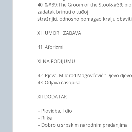
40. &#39;The Groom of the Stool&#39; bio je
zadatak brinuti o tuđoj
stražnjici, odnosno pomagao kralju obavit
X HUMOR I ZABAVA
41. Aforizmi
XI NA PODIJUMU
42. Pjeva, Milorad Magovčević “Djevo djevo
43. Odjava časopisa
XII DODATAK
– Plovidba, I dio
– Rilke
– Dobro u srpskim narodnim predanjima