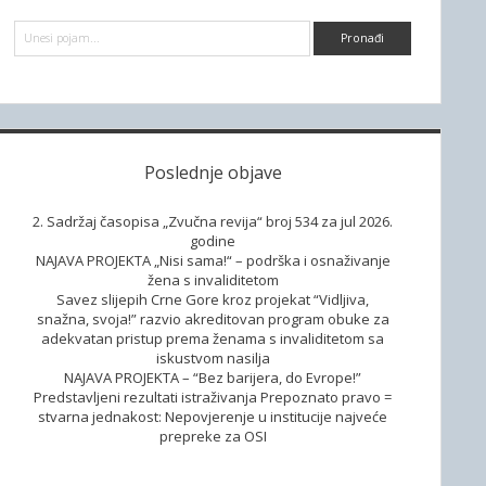
d
P
e
r
e
b
t
r
a
a
g
a
Poslednje objave
2. Sadržaj časopisa „Zvučna revija“ broj 534 za jul 2026.
godine
NAJAVA PROJEKTA „Nisi sama!“ – podrška i osnaživanje
žena s invaliditetom
Savez slijepih Crne Gore kroz projekat “Vidljiva,
snažna, svoja!” razvio akreditovan program obuke za
adekvatan pristup prema ženama s invaliditetom sa
iskustvom nasilja
NAJAVA PROJEKTA – “Bez barijera, do Evrope!”
Predstavljeni rezultati istraživanja Prepoznato pravo =
stvarna jednakost: Nepovjerenje u institucije najveće
prepreke za OSI