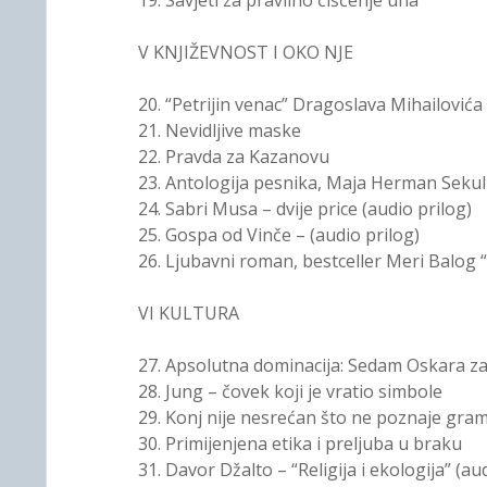
19. Savjeti za pravilno čišćenje uha
V KNJIŽEVNOST I OKO NJE
20. “Petrijin venac” Dragoslava Mihailovića
21. Nevidljive maske
22. Pravda za Kazanovu
23. Antologija pesnika, Maja Herman Sekuli
24. Sabri Musa – dvije price (audio prilog)
25. Gospa od Vinče – (audio prilog)
26. Ljubavni roman, bestceller Meri Balog “P
VI KULTURA
27. Apsolutna dominacija: Sedam Oskara za 
28. Jung – čovek koji je vratio simbole
29. Konj nije nesrećan što ne poznaje gra
30. Primijenjena etika i preljuba u braku
31. Davor Džalto – “Religija i ekologija” (au