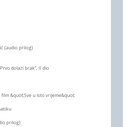
ć (audio prilog)
rvo dolazi brak”, II dio
film &quot;Sve u isto vrijeme&quot;
matiku
dio prilog)