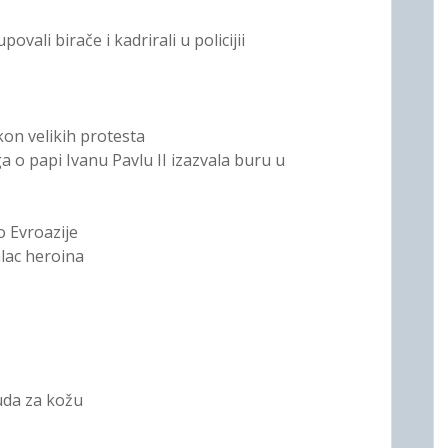
ovali birače i kadrirali u policijii
on velikih protesta
a o papi Ivanu Pavlu II izazvala buru u
o Evroazije
alac heroina
čuda za kožu