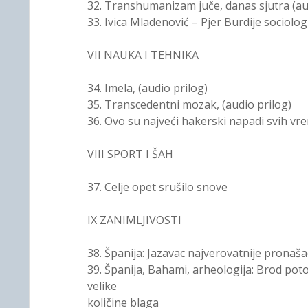
32. Transhumanizam juče, danas sjutra (au
33. Ivica Mladenović – Pjer Burdije sociolog 
VII NAUKA I TEHNIKA
34. Imela, (audio prilog)
35. Transcedentni mozak, (audio prilog)
36. Ovo su najveći hakerski napadi svih vre
VIII SPORT I ŠAH
37. Celje opet srušilo snove
IX ZANIMLJIVOSTI
38. Španija: Jazavac najverovatnije pronaš
39. Španija, Bahami, arheologija: Brod pot
velike
količine blaga