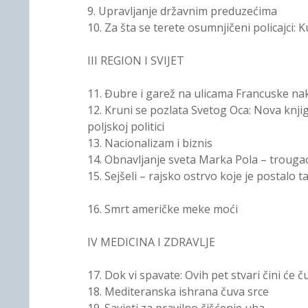
9. Upravljanje državnim preduzećima
10. Za šta se terete osumnjičeni policajci: Kup
III REGION I SVIJET
11. Đubre i garež na ulicama Francuske nak
12. Kruni se pozlata Svetog Oca: Nova knjig
poljskoj politici
13. Nacionalizam i biznis
14. Obnavljanje sveta Marka Pola – trouga
15. Sejšeli – rajsko ostrvo koje je postalo t
16. Smrt američke meke moći
IV MEDICINA I ZDRAVLJE
17. Dok vi spavate: Ovih pet stvari čini će 
18. Mediteranska ishrana čuva srce