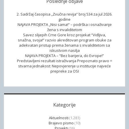
Poslednje objave
o
E
n
N
2. Sadržaj časopisa „Zvučna revija“ broj 534 za jul 2026.
I
godine
NAJAVA PROJEKTA „Nisi sama!“ – podrška i osnaživanje
N
žena s invaliditetom
G
Savez slijepih Crne Gore kroz projekat “Vidljiva,
U
snažna, svoja!” razvio akreditovan program obuke za
adekvatan pristup prema ženama s invaliditetom sa
iskustvom nasilja
NAJAVA PROJEKTA – “Bez barijera, do Evrope!”
Predstavljeni rezultati istraživanja Prepoznato pravo =
stvarna jednakost: Nepovjerenje u institucije najveće
prepreke za OSI
Kategorije
Aktuelnosti
(1.281)
Brajevo pismo
(10)
Projekti
(16)