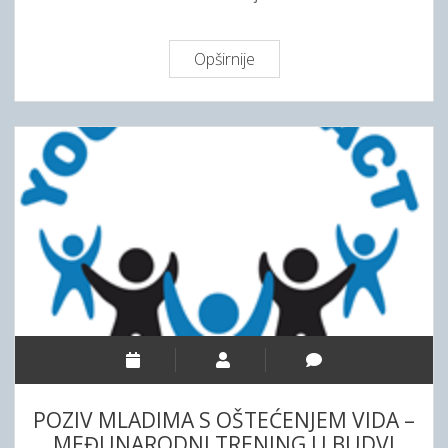
Opširnije
P
O
Z
I
V
Z
A
U
Č
E
Š
Ć
E
U
K
POZIV MLADIMA S OŠTEĆENJEM VIDA –
V
MEĐUNARODNI TRENING U BUDVI
I