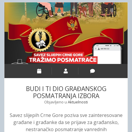
”
I
A
V
Z
A
I
N
S
T
R
U
K
T
BUDI I TI DIO GRAĐANSKOG
O
POSMATRANJA IZBORA
R
Objavljeno u
Aktuelnosti
E
Z
Savez slijepih Crne Gore poziva sve zainteresovane
A
građane i građanke da se prijave za građansko,
K
nestranačko posmatranje vanrednih
R