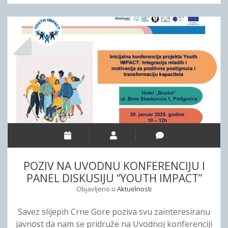
Đ
S
U
M
N
O
A
S
R
T
O
V
D
A
N
R
I
N
T
O
R
S
E
T
N
,
I
POZIV NA UVODNU KONFERENCIJU I
V
N
PANEL DISKUSIJU “YOUTH IMPACT”
I
G
Objavljeno u
Aktuelnosti
S
U
T
B
Savez slijepih Crne Gore poziva svu zainteresiranu
E
U
javnost da nam se pridruže na Uvodnoj konferenciji
M