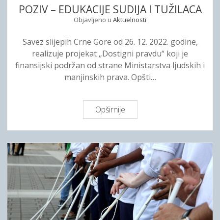
B
POZIV – EDUKACIJE SUDIJA I TUŽILACA
N
O
Objavljeno u
Aktuelnosti
F
G
E
Z
Savez slijepih Crne Gore od 26. 12. 2022. godine,
R
A
realizuje projekat „Dostigni pravdu“ koji je
E
H
finansijski podržan od strane Ministarstva ljudskih i
N
T
manjinskih prava. Opšti…
C
J
I
E
J
V
Opširnije
P
U
A
O
I
Z
Z
P
A
I
A
P
V
N
O
–
E
V
E
L
L
D
D
A
U
I
Č
K