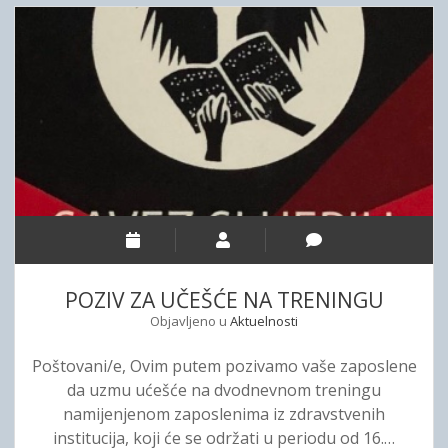
I
H
V
P
Z
R
A
E
D
D
O
L
S
O
T
G
A
A
V
,
L
P
J
I
POZIV ZA UČEŠĆE NA TRENINGU
A
T
Objavljeno u
Aktuelnosti
N
A
J
N
Poštovani/e, Ovim putem pozivamo vaše zaposlene
E
J
da uzmu ućešće na dvodnevnom treningu
P
A
namijenjenom zaposlenima iz zdravstvenih
R
I
institucija, koji će se održati u periodu od 16.…
O