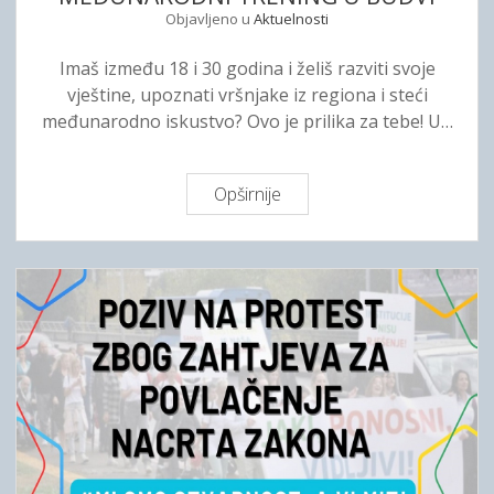
Objavljeno u
Aktuelnosti
Z
U
Imaš između 18 i 30 godina i želiš razviti svoje
O
vještine, upoznati vršnjake iz regiona i steći
E
međunarodno iskustvo? Ovo je prilika za tebe! U…
V
R
O
Opširnije
P
P
O
S
Z
K
I
O
V
J
M
U
L
N
A
I
D
J
I
I
M
A