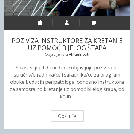
S
E
A
K
N
C
U
J
I
S
E
J
I
N
E
J
POZIV ZA INSTRUKTORE ZA KRETANJE
A
S
U
UZ POMOĆ BIJELOG ŠTAPA
C
U
“
R
Objavljeno u
Aktuelnosti
D
Y
T
I
O
Savez slijepih Crne Gore objavljuje poziv za tri
A
J
U
stručna/e radnika/ce i saradnike/ce za program
Z
A
T
obuke budućih peripatologa, odnosno instruktora
A
I
H
za samostalno kretanje uz pomoć bijelog štapa, od
K
T
I
kojih…
O
U
M
N
Ž
P
A
I
A
Opširnije
P
L
C
O
A
T
Z
C