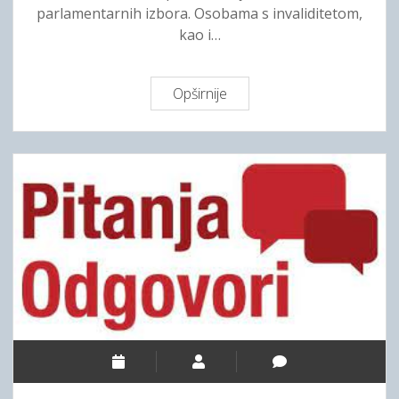
parlamentarnih izbora. Osobama s invaliditetom,
E
kao i…
T
A
N
Opširnije
B
J
U
E
D
U
I
Z
I
P
T
O
I
M
D
O
I
Ć
O
B
G
I
R
J
A
E
Đ
L
A