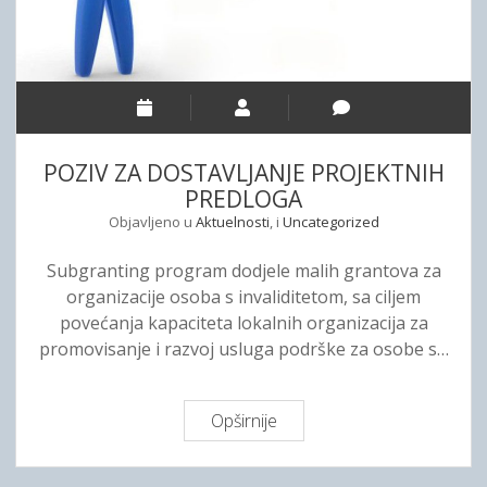
B
S
O
T
R
A
A
V
L
J
POZIV ZA DOSTAVLJANJE PROJEKTNIH
A
PREDLOGA
N
Objavljeno u
Aktuelnosti
, i
J
Uncategorized
E
Subgranting program dodjele malih grantova za
P
organizacije osoba s invaliditetom, sa ciljem
R
povećanja kapaciteta lokalnih organizacija za
O
promovisanje i razvoj usluga podrške za osobe s…
J
E
K
Opširnije
P
T
O
N
Z
I