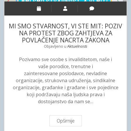
S
O
Š
MI SMO STVARNOST, VI STE MIT: POZIV
T
NA PROTEST ZBOG ZAHTJEVA ZA
E
POVLAČENJE NACRTA ZAKONA
Ć
Objavljeno u
Aktuelnosti
E
N
Pozivamo sve osobe s invaliditetom, naše i
J
vaše porodice, trenutne i
E
zainteresovane poslodavce, nevladine
M
organizacije, strukovna udruženja, sindikalne
V
organizacije, građanke i građane i sve pojedince
I
koji podržavaju naša ljudska prava i
D
dostojanstvo da nam se…
A
–
M
Opširnije
M
E
I