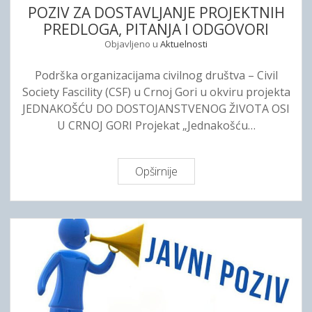
O
POZIV ZA DOSTAVLJANJE PROJEKTNIH
N
G
PREDLOGA, PITANJA I ODGOVORI
S
Š
Objavljeno u
Aktuelnosti
K
T
O
A
Podrška organizacijama civilnog društva – Civil
G
P
Society Fascility (CSF) u Crnoj Gori u okviru projekta
P
A
JEDNAKOŠĆU DO DOSTOJANSTVENOG ŽIVOTA OSI
O
U CRNOJ GORI Projekat „Jednakošću…
S
M
A
Opširnije
P
T
O
R
Z
A
I
N
V
J
Z
A
A
I
D
Z
O