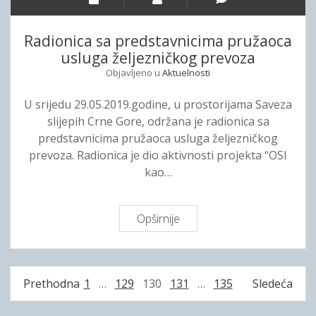
š
s
l
o
Radionica sa predstavnicima pružaoca
j
b
usluga željezničkog prevoza
a
e
Objavljeno u
Aktuelnosti
v
o
a
š
U srijedu 29.05.2019.godine, u prostorijama Saveza
n
t
slijepih Crne Gore, održana je radionica sa
j
e
predstavnicima pružaoca usluga željezničkog
a
ć
prevoza. Radionica je dio aktivnosti projekta “OSI
o
e
kao…
s
n
o
o
b
g
Opširnije
R
a
v
a
s
i
d
a
d
i
i
P
Prethodna
1
…
129
130
131
…
135
Sledeća
a
o
n
o
n
v