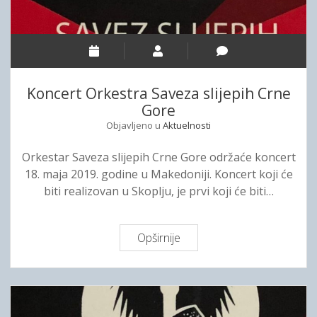
j
a
s
a
o
Koncert Orkestra Saveza slijepih Crne
š
Gore
t
Objavljeno u
Aktuelnosti
e
ć
Orkestar Saveza slijepih Crne Gore održaće koncert
e
18. maja 2019. godine u Makedoniji. Koncert koji će
n
biti realizovan u Skoplju, je prvi koji će biti…
j
e
m
Opširnije
K
v
o
i
n
d
c
a
e