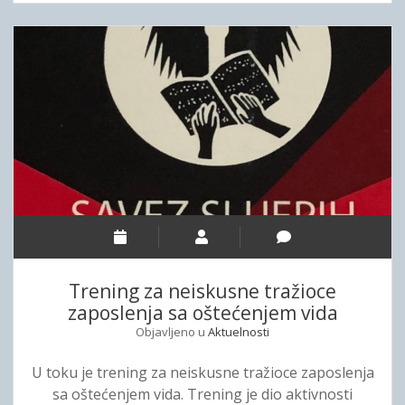
d
e
i
o
G
n
o
i
c
r
a
e
o
d
P
i
o
s
k
s
r
t
Trening za neiskusne tražioce
i
zaposlenja sa oštećenjem vida
m
s
Objavljeno u
Aktuelnosti
i
n
U toku je trening za neiskusne tražioce zaposlenja
a
sa oštećenjem vida. Trening je dio aktivnosti
c