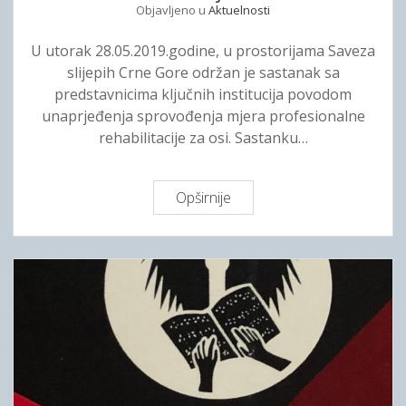
Objavljeno u
Aktuelnosti
d
a
U utorak 28.05.2019.godine, u prostorijama Saveza
n
slijepih Crne Gore održan je sastanak sa
j
predstavnicima ključnih institucija povodom
u
unaprjeđenja sprovođenja mjera profesionalne
i
rehabilitacije za osi. Sastanku…
u
t
i
Opširnije
S
c
a
a
s
j
t
u
a
o
n
k
a
r
k
u
p
ž
o
e