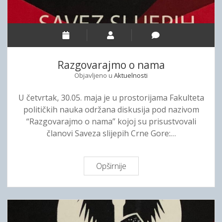
v
n
o
j
d
a
o
n
m
a
Razgovarajmo o nama
u
s
Objavljeno u
Aktuelnosti
n
a
a
m
U četvrtak, 30.05. maja je u prostorijama Fakulteta
p
o
političkih nauka održana diskusija pod nazivom
r
p
“Razgovarajmo o nama” kojoj su prisustvovali
j
o
članovi Saveza slijepih Crne Gore:…
e
u
đ
z
e
d
Opširnije
R
n
a
a
j
n
z
a
j
g
s
e
o
p