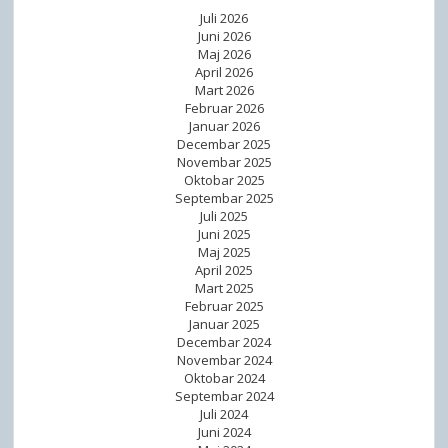
Juli 2026
z
Juni 2026
n
Maj 2026
i
April 2026
Mart 2026
č
Februar 2026
k
Januar 2026
o
Decembar 2025
Novembar 2025
g
Oktobar 2025
p
Septembar 2025
r
Juli 2025
Juni 2025
e
Maj 2025
v
April 2025
o
Mart 2025
Februar 2025
z
Januar 2025
a
Decembar 2024
Novembar 2024
Oktobar 2024
Septembar 2024
Juli 2024
Juni 2024