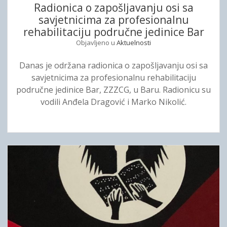
Radionica o zapošljavanju osi sa
s
savjetnicima za profesionalnu
n
rehabilitaciju područne jedinice Bar
e
Objavljeno u
Aktuelnosti
t
r
Danas je održana radionica o zapošljavanju osi sa
a
savjetnicima za profesionalnu rehabilitaciju
ž
područne jedinice Bar, ZZZCG, u Baru. Radionicu su
i
vodili Anđela Dragović i Marko Nikolić.
o
c
e
z
a
p
o
s
l
e
n