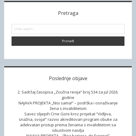
s
i
S
a
t
c
l
Pretraga
s
i
a
i
p
s
d
d
P
a
a
r
i
g
e
e
p
t
i
t
r
b
e
r
n
e
a
t
a
a
g
d
o
t
a
s
r
m
i
t
Poslednje objave
o
a
n
v
2. Sadržaj časopisa „Zvučna revija“ broj 534 za jul 2026.
n
godine
NAJAVA PROJEKTA „Nisi sama!“ – podrška i osnaživanje
i
žena s invaliditetom
c
Savez slijepih Crne Gore kroz projekat “Vidljiva,
i
snažna, svoja!” razvio akreditovan program obuke za
adekvatan pristup prema ženama s invaliditetom sa
m
iskustvom nasilja
a
NAJAVA PROJEKTA – “Bez barijera, do Evrope!”