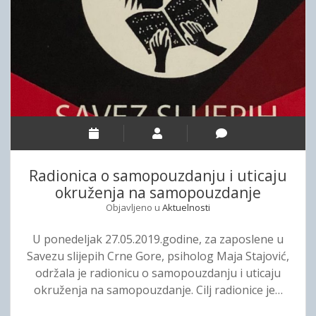
r
t
O
r
k
e
s
t
r
a
Radionica o samopouzdanju i uticaju
S
okruženja na samopouzdanje
a
Objavljeno u
Aktuelnosti
v
e
U ponedeljak 27.05.2019.godine, za zaposlene u
z
Savezu slijepih Crne Gore, psiholog Maja Stajović,
a
održala je radionicu o samopouzdanju i uticaju
s
okruženja na samopouzdanje. Cilj radionice je…
l
i