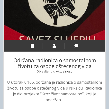
v
r
a
o
r
v
a
o
j
đ
m
e
o
n
o
j
n
a
a
m
Održana radionica o samostalnom
m
j
životu za osobe oštećenog vida
a
e
Objavljeno u
Aktuelnosti
r
a
U utorak 04.06, održana je radionica o samostalnom
p
životu za osobe oštećenog vida u Nikšiću. Radionica
r
je dio projekta “Kroz život samostalno”, koji je
o
podržan…
f