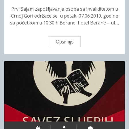
c
a
Prvi Sajam zapošljavanja osoba sa invaliditetom u
i
m
Crnoj Gori održaće se u petak, 07.06.2019. godine
j
o
sa početkom u 10:30 h Berane, hotel Berane – ul.…
e
s
z
t
a
a
Opširnije
P
O
l
r
S
n
v
I
o
i
m
S
ž
a
i
j
v
a
o
m
t
z
u
a
z
p
a
o
o