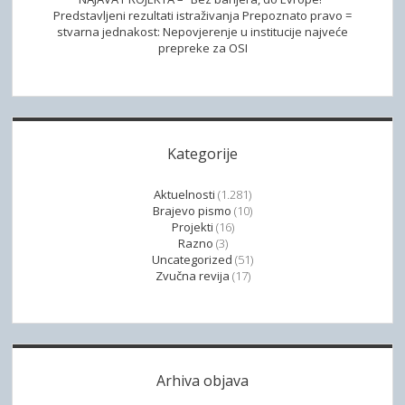
p
Predstavljeni rezultati istraživanja Prepoznato pravo =
stvarna jednakost: Nepovjerenje u institucije najveće
r
prepreke za OSI
u
ž
a
o
c
Kategorije
a
u
Aktuelnosti
(1.281)
s
Brajevo pismo
(10)
Projekti
(16)
l
Razno
(3)
u
Uncategorized
(51)
g
Zvučna revija
(17)
a
ž
e
l
Arhiva objava
j
e