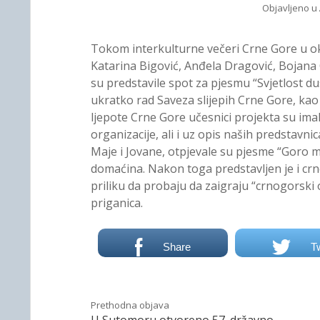
Objavljeno u
Tokom interkulturne večeri Crne Gore u ok
Katarina Bigović, Anđela Dragović, Bojana 
su predstavile spot za pjesmu “Svjetlost du
ukratko rad Saveza slijepih Crne Gore, kao
ljepote Crne Gore učesnici projekta su imali
organizacije, ali i uz opis naših predstavni
Maje i Jovane, otpjevale su pjesme “Goro mo
domaćina. Nakon toga predstavljen je i crnog
priliku da probaju da zaigraju “crnogorski 
priganica.
Share
T
Prethodna objava