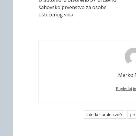
U Sutomoru otvoreno 57. državno
šahovsko prvenstvo za osobe
oštećenog vida
Marko N
Pogledaj j
interkulturalno veče
pro