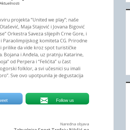
Aktuelnosti
viru projekta “United we play”; naše
Otašević, Maja Stajović i Jovana Bigović
se” Orkestra Saveza slijepih Crne Gore, i
 i Paraolimpijskog komiteta CG. Prirodne
 prilike da vide kroz spot turističke
ca. Bojana i Anđela, uz pratnju Katarine,
ja” od Perpera i “Felićita” u čast
orski folklor, a svi učesnici su imali
oro”. Sve ovo upotpunila je degustacija
weet
Follow us
Naredna objava