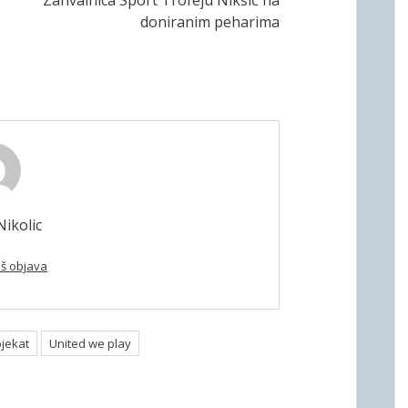
Zahvalnica Sport Trofeju Nikšić na
doniranim peharima
ikolic
oš objava
jekat
United we play