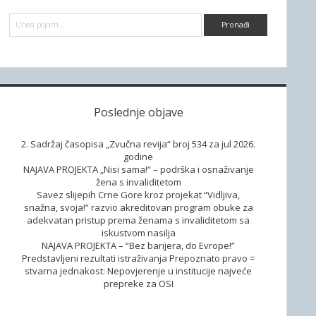
d
P
e
r
e
b
t
r
a
a
g
a
Poslednje objave
2. Sadržaj časopisa „Zvučna revija“ broj 534 za jul 2026.
godine
NAJAVA PROJEKTA „Nisi sama!“ – podrška i osnaživanje
žena s invaliditetom
Savez slijepih Crne Gore kroz projekat “Vidljiva,
snažna, svoja!” razvio akreditovan program obuke za
adekvatan pristup prema ženama s invaliditetom sa
iskustvom nasilja
NAJAVA PROJEKTA – “Bez barijera, do Evrope!”
Predstavljeni rezultati istraživanja Prepoznato pravo =
stvarna jednakost: Nepovjerenje u institucije najveće
prepreke za OSI