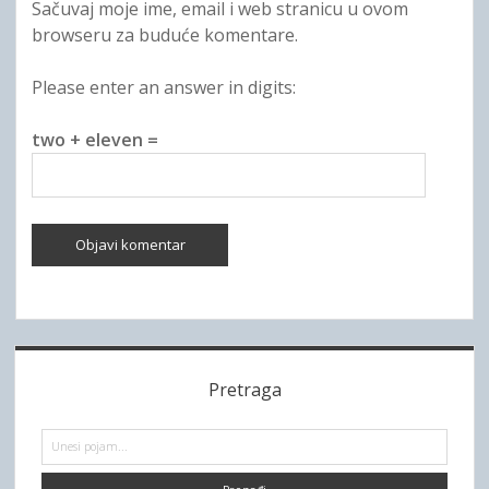
Sačuvaj moje ime, email i web stranicu u ovom
browseru za buduće komentare.
Please enter an answer in digits:
two + eleven =
S
Pretraga
i
d
P
r
e
e