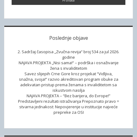
t
b
r
a
a
g
a
r
Poslednje objave
2. Sadržaj časopisa „Zvučna revija“ broj 534 za jul 2026.
godine
NAJAVA PROJEKTA „Nisi sama!“ – podrška i osnaživanje
žena s invaliditetom
Savez slijepih Crne Gore kroz projekat “Vidljiva,
snažna, svoja!” razvio akreditovan program obuke za
adekvatan pristup prema ženama s invaliditetom sa
iskustvom nasilja
NAJAVA PROJEKTA – “Bez barijera, do Evrope!”
Predstavljeni rezultati istraživanja Prepoznato pravo =
stvarna jednakost: Nepovjerenje u institucije najveće
prepreke za OSI