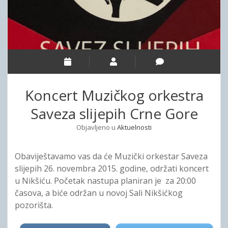
e
ORGANIZACIJA SLIJEPIH ZA BAR I ULCINJ
UPRAVNI ODBOR
ZVUČNA REVIJA
r
i
n
o
d
ORGANIZACIJA SLIJEPIH ZA BERANE, ANDRIJEVICU, PLAV I
NADZORNI ODBOR
KONTAKT
p
r
h
d
o
ROŽAJE
o
STRUČNA SLUŽBA
p
C
w
d
ORGANIZACIJA SLIJEPIH ZA BIJELO POLJE I MOJKOVAC
n
o
r
m
w
ORGANIZACIJA SLIJEPIH ZA KOTOR, TIVAT, HERCEG NOVI I
e
n
n
n
m
BUDVU
u
Koncert Muzičkog orkestra
e
n
e
ORGANIZACIJA SLIJEPIH ZA NIKŠIĆ, ŠAVNIK I PLUŽINE
u
Saveza slijepih Crne Gore
G
ORGANIZACIJA SLIJEPIH ZA PLJEVLJA I ŽABLJAK
Objavljeno u
Aktuelnosti
o
ORGANIZACIJA SLIJEPIH ZA PODGORICU, DANILOVGRAD I
KOLAŠIN
r
Obaviještavamo vas da će Muzički orkestar Saveza
slijepih 26. novembra 2015. godine, održati koncert
ORGANIZACIJA SLIJEPIH CETINJE
e
u Nikšiću. Početak nastupa planiran je za 20:00
časova, a biće održan u novoj Sali Nikšićkog
pozorišta.