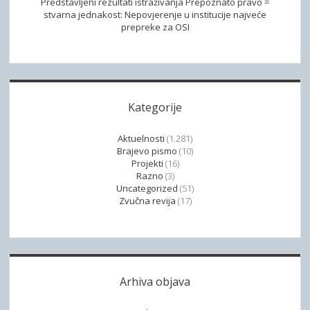
Predstavljeni rezultati istraživanja Prepoznato pravo =
stvarna jednakost: Nepovjerenje u institucije najveće
prepreke za OSI
Kategorije
Aktuelnosti
(1.281)
Brajevo pismo
(10)
Projekti
(16)
Razno
(3)
Uncategorized
(51)
Zvučna revija
(17)
Arhiva objava