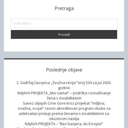
S
Pretraga
i
d
P
r
e
e
t
b
r
a
a
g
a
r
Poslednje objave
2. Sadržaj časopisa „Zvučna revija“ broj 534 za jul 2026.
godine
NAJAVA PROJEKTA „Nisi sama!“ – podrška i osnaživanje
žena s invaliditetom
Savez slijepih Crne Gore kroz projekat “Vidljiva,
snažna, svoja!” razvio akreditovan program obuke za
adekvatan pristup prema ženama s invaliditetom sa
iskustvom nasilja
NAJAVA PROJEKTA – “Bez barijera, do Evrope!”