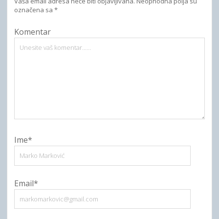
Vaša email adresa neće biti objavljivana.
Neophodna polja su
označena sa
*
Komentar
Ime*
Email*