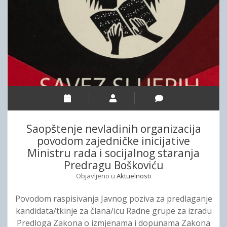
s
j
a
š
v
a
j
n
e
j
t
e
n
p
i
r
c
i
a
s
z
Saopštenje nevladinih organizacija
t
a
povodom zajedničke inicijative
u
M
Ministru rada i socijalnog staranja
p
e
Predragu Boškoviću
a
đ
Objavljeno u
Aktuelnosti
t
u
r
n
Povodom raspisivanja Javnog poziva za predlaganje
ž
a
kandidata/tkinje za člana/icu Radne grupe za izradu
i
r
Predloga Zakona o izmjenama i dopunama Zakona
š