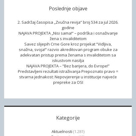
r
e
P
i
h
e
o
Poslednje objave
o
G
b
n
o
o
2. Sadržaj časopisa „Zvučna revija“ broj 534 za jul 2026.
r
godine
l
NAJAVA PROJEKTA „Nisi sama!“ – podrška i osnaživanje
e
j
žena s invaliditetom
š
Savez slijepih Crne Gore kroz projekat “Vidljiva,
snažna, svoja!” razvio akreditovan program obuke za
a
adekvatan pristup prema ženama s invaliditetom sa
n
iskustvom nasilja
j
NAJAVA PROJEKTA – “Bez barijera, do Evrope!”
Predstavljeni rezultati istraživanja Prepoznato pravo =
e
stvarna jednakost: Nepovjerenje u institucije najveće
p
prepreke za OSI
r
i
s
t
u
Kategorije
p
Aktuelnosti
(1.281)
a