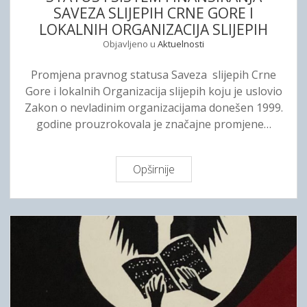
e
SAVEZA SLIJEPIH CRNE GORE I
l
i
n
LOKALNIH ORGANIZACIJA SLIJEPIH
i
n
o
n
Objavljeno u
Aktuelnosti
i
g
a
h
v
Promjena pravnog statusa Saveza slijepih Crne
R
o
i
Gore i lokalnih Organizacija slijepih koju je uslovio
a
r
d
Zakon o nevladinim organizacijama donešen 1999.
d
g
a
godine prouzrokovala je značajne promjene…
i
a
j
n
u
i
Opširnije
S
H
z
T
o
a
A
m
c
T
e
i
U
r
j
S
a
I
p
S
o
I