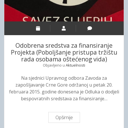
C
t
r
a
n
n
e
a
G
k
o
P
r
Odobrena sredstva za finansiranje
r
e
Projekta (Poboljšanje pristupa tržištu
e
s
rada osobama oštećenog vida)
d
a
Objavljeno u
Aktuelnosti
s
p
j
r
Na sjednici Upravnog odbora Zavoda za
e
e
zapošljavanje Crne Gore održanoj u petak 20.
d
d
februara 2015. godine donesena je Odluka o dodjeli
n
s
bespovratnih sredstava za finansiranje…
i
t
k
a
a
v
Opširnije
O
i
n
d
P