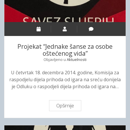
v
S
o
T
d
E
o
M
m
F
z
I
a
Projekat “Jednake šanse za osobe
N
j
oštećenog vida”
A
e
Objavljeno u
Aktuelnosti
N
d
S
n
U četvrtak 18. decembra 2014. godine, Komisija za
I
i
raspodjelu dijela prihoda od igara na sreću donijela
R
č
je Odluku o raspodjeli dijela prihoda od igara na…
A
k
N
e
J
i
Opširnije
P
A
n
r
S
i
o
A
c
j
V