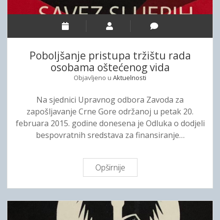
t
o
r
S
Poboljšanje pristupa tržištu rada
a
osobama oštećenog vida
v
Objavljeno u
Aktuelnosti
e
z
Na sjednici Upravnog odbora Zavoda za
a
zapošljavanje Crne Gore održanoj u petak 20.
s
februara 2015. godine donesena je Odluka o dodjeli
l
bespovratnih sredstava za finansiranje…
i
j
e
Opširnije
P
p
o
i
b
h
o
i
l