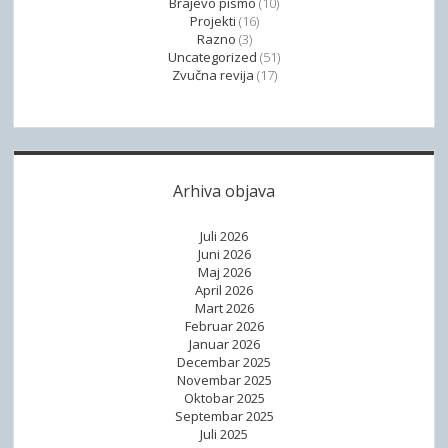
Brajevo pismo
(10)
t
Projekti
(16)
r
Razno
(3)
Uncategorized
(51)
ž
Zvučna revija
(17)
i
š
t
u
r
Arhiva objava
a
d
Juli 2026
a
Juni 2026
Maj 2026
o
April 2026
s
Mart 2026
o
Februar 2026
Januar 2026
b
Decembar 2025
a
Novembar 2025
m
Oktobar 2025
Septembar 2025
a
Juli 2025
o