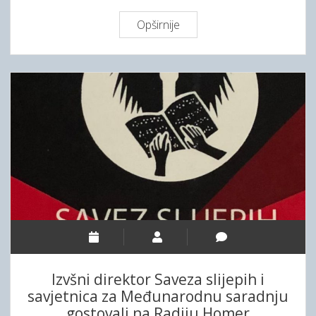
Opširnije
P
l
a
k
e
t
a
z
a
n
a
j
b
o
l
Izvšni direktor Saveza slijepih i
j
savjetnica za Međunarodnu saradnju
e
gostovali na Radiju Homer
g