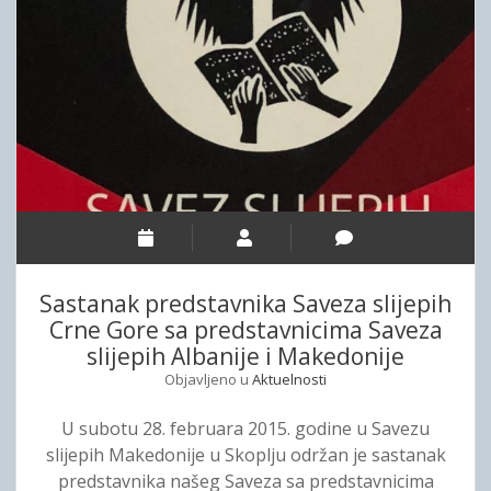
i
e
E
j
k
Z
a
a
A
t
t
S
i
“
L
v
J
I
e
e
J
M
d
E
i
n
P
n
a
I
i
k
H
Sastanak predstavnika Saveza slijepih
s
e
C
Crne Gore sa predstavnicima Saveza
t
š
R
slijepih Albanije i Makedonije
r
a
N
u
Objavljeno u
Aktuelnosti
n
E
r
s
G
U subotu 28. februara 2015. godine u Savezu
a
e
O
slijepih Makedonije u Skoplju održan je sastanak
d
z
R
predstavnika našeg Saveza sa predstavnicima
a
a