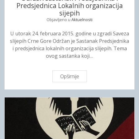
a
”
Predsjednica Lokalnih organizacija
I
n
P
sijepih
J
i
r
A
Objavljeno u
Aktuelnosti
k
e
S
a
d
U utorak 24. februara 2015. godine u zgradi Saveza
L
S
r
slijepih Crne Gore Održan je Sastanak Predsjednika
I
a
a
i predsjednica lokalnih organizacija slijepih. Tema
J
v
g
ovog sastanka koji…
E
e
u
P
z
B
I
a
o
Opširnije
O
H
s
š
d
l
k
r
i
o
ž
j
v
a
e
i
n
p
ć
s
i
u
a
h
s