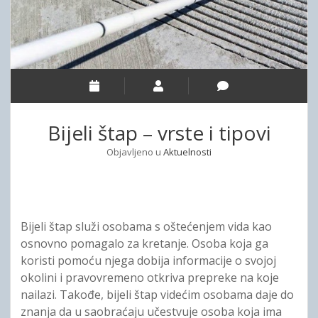
e
ORGANIZACIJA SLIJEPIH ZA BAR I ULCINJ
UPRAVNI ODBOR
ZVUČNA REVIJA
r
i
n
o
d
ORGANIZACIJA SLIJEPIH ZA BERANE, ANDRIJEVICU, PLAV I
NADZORNI ODBOR
KONTAKT
p
r
h
d
o
ROŽAJE
o
STRUČNA SLUŽBA
p
C
w
d
ORGANIZACIJA SLIJEPIH ZA BIJELO POLJE I MOJKOVAC
n
o
r
m
w
ORGANIZACIJA SLIJEPIH ZA KOTOR, TIVAT, HERCEG NOVI I
e
n
n
n
m
BUDVU
u
Bijeli štap – vrste i tipovi
e
n
e
ORGANIZACIJA SLIJEPIH ZA NIKŠIĆ, ŠAVNIK I PLUŽINE
u
Objavljeno u
Aktuelnosti
G
ORGANIZACIJA SLIJEPIH ZA PLJEVLJA I ŽABLJAK
o
ORGANIZACIJA SLIJEPIH ZA PODGORICU, DANILOVGRAD I
KOLAŠIN
r
Bijeli štap služi osobama s oštećenjem vida kao
ORGANIZACIJA SLIJEPIH CETINJE
e
osnovno pomagalo za kretanje. Osoba koja ga
koristi pomoću njega dobija informacije o svojoj
okolini i pravovremeno otkriva prepreke na koje
nailazi. Takođe, bijeli štap videćim osobama daje do
znanja da u saobraćaju učestvuje osoba koja ima