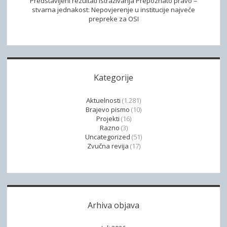
Predstavljeni rezultati istraživanja Prepoznato pravo =
stvarna jednakost: Nepovjerenje u institucije najveće
prepreke za OSI
Kategorije
Aktuelnosti
(1.281)
Brajevo pismo
(10)
Projekti
(16)
Razno
(3)
Uncategorized
(51)
Zvučna revija
(17)
Arhiva objava