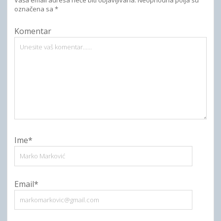
Vaša email adresa neće biti objavljivana.
Neophodna polja su
označena sa
*
Komentar
Ime*
Email*