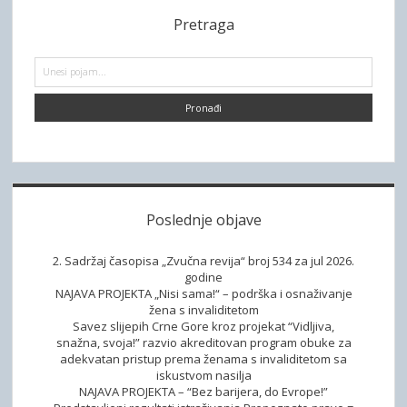
S
Pretraga
i
d
P
r
e
e
t
b
r
a
a
g
a
r
Poslednje objave
2. Sadržaj časopisa „Zvučna revija“ broj 534 za jul 2026.
godine
NAJAVA PROJEKTA „Nisi sama!“ – podrška i osnaživanje
žena s invaliditetom
Savez slijepih Crne Gore kroz projekat “Vidljiva,
snažna, svoja!” razvio akreditovan program obuke za
adekvatan pristup prema ženama s invaliditetom sa
iskustvom nasilja
NAJAVA PROJEKTA – “Bez barijera, do Evrope!”