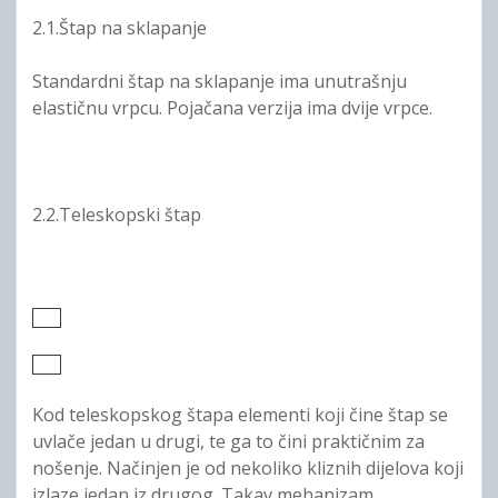
2.1.Štap na sklapanje
Standardni štap na sklapanje ima unutrašnju
elastičnu vrpcu. Pojačana verzija ima dvije vrpce.
2.2.Teleskopski štap
Kod teleskopskog štapa elementi koji čine štap se
uvlače jedan u drugi, te ga to čini praktičnim za
nošenje. Načinjen je od nekoliko kliznih dijelova koji
izlaze jedan iz drugog. Takav mehanizam