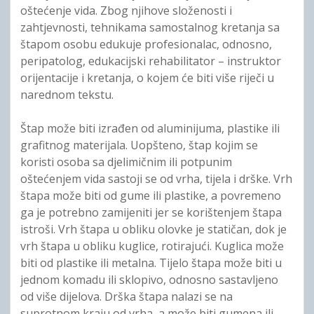
oštećenje vida. Zbog njihove složenosti i
zahtjevnosti, tehnikama samostalnog kretanja sa
štapom osobu edukuje profesionalac, odnosno,
peripatolog, edukacijski rehabilitator – instruktor
orijentacije i kretanja, o kojem će biti više riječi u
narednom tekstu.
Štap može biti izrađen od aluminijuma, plastike ili
grafitnog materijala. Uopšteno, štap kojim se
koristi osoba sa djelimičnim ili potpunim
oštećenjem vida sastoji se od vrha, tijela i drške. Vrh
štapa može biti od gume ili plastike, a povremeno
ga je potrebno zamijeniti jer se korištenjem štapa
istroši. Vrh štapa u obliku olovke je statičan, dok je
vrh štapa u obliku kuglice, rotirajući. Kuglica može
biti od plastike ili metalna. Tijelo štapa može biti u
jednom komadu ili sklopivo, odnosno sastavljeno
od više dijelova. Drška štapa nalazi se na
suprotnom kraju od vrha, a može biti gumena ili