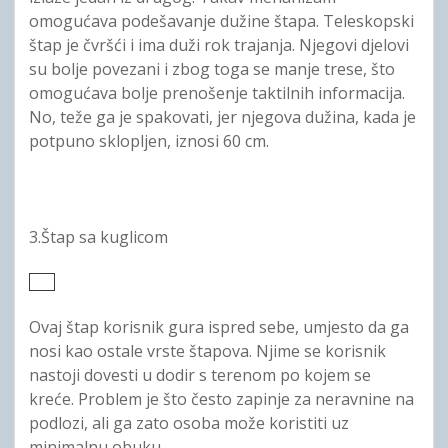
omogućava podešavanje dužine štapa. Teleskopski
štap je čvršći i ima duži rok trajanja. Njegovi djelovi
su bolje povezani i zbog toga se manje trese, što
omogućava bolje prenošenje taktilnih informacija.
No, teže ga je spakovati, jer njegova dužina, kada je
potpuno sklopljen, iznosi 60 cm.
3.Štap sa kuglicom
Ovaj štap korisnik gura ispred sebe, umjesto da ga
nosi kao ostale vrste štapova. Njime se korisnik
nastoji dovesti u dodir s terenom po kojem se
kreće. Problem je što često zapinje za neravnine na
podlozi, ali ga zato osoba može koristiti uz
minimalnu obuku.