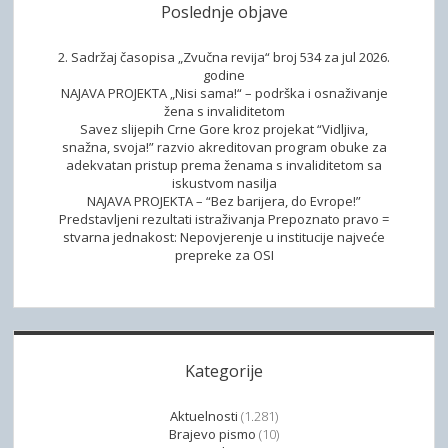
Poslednje objave
2. Sadržaj časopisa „Zvučna revija“ broj 534 za jul 2026.
godine
NAJAVA PROJEKTA „Nisi sama!“ – podrška i osnaživanje
žena s invaliditetom
Savez slijepih Crne Gore kroz projekat “Vidljiva,
snažna, svoja!” razvio akreditovan program obuke za
adekvatan pristup prema ženama s invaliditetom sa
iskustvom nasilja
NAJAVA PROJEKTA – “Bez barijera, do Evrope!”
Predstavljeni rezultati istraživanja Prepoznato pravo =
stvarna jednakost: Nepovjerenje u institucije najveće
prepreke za OSI
Kategorije
Aktuelnosti
(1.281)
Brajevo pismo
(10)