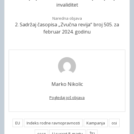
invaliditet
Naredna objava
2. Sadržaj časopisa „Zvučna revija“ broj 505. za
februar 2024. godinu
Marko Nikolic
Pogledaj još objava
EU
Indeks rodne ravnopravnosti
Kampanja
osi
sscg
U susret 8. martu
ŽSI