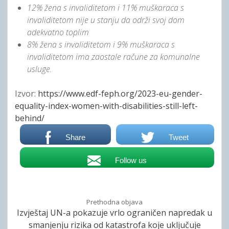
12% žena s invaliditetom i 11% muškaraca s
invaliditetom nije u stanju da održi svoj dom
adekvatno toplim
8% žena s invaliditetom i 9% muškaraca s
invaliditetom ima zaostale račune za komunalne
usluge.
Izvor:
https://www.edf-feph.org/2023-
eu-gender-
equality-index-
women-with-disabilities-still-
left-
behind/
Share
Tweet
Follow us
Prethodna objava
Izvještaj UN-a pokazuje vrlo ograničen napredak u
smanjenju rizika od katastrofa koje uključuje