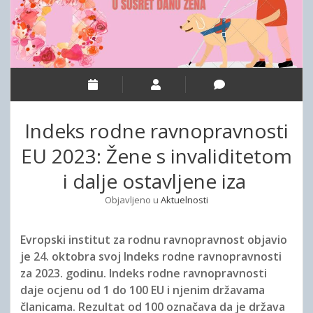
e
ORGANIZACIJA SLIJEPIH ZA BAR I ULCINJ
UPRAVNI ODBOR
ZVUČNA REVIJA
r
i
n
o
d
ORGANIZACIJA SLIJEPIH ZA BERANE, ANDRIJEVICU, PLAV I
NADZORNI ODBOR
KONTAKT
p
r
h
d
o
ROŽAJE
o
STRUČNA SLUŽBA
p
C
w
d
ORGANIZACIJA SLIJEPIH ZA BIJELO POLJE I MOJKOVAC
n
o
r
m
w
ORGANIZACIJA SLIJEPIH ZA KOTOR, TIVAT, HERCEG NOVI I
e
n
n
n
m
BUDVU
u
Indeks rodne ravnopravnosti
e
n
e
ORGANIZACIJA SLIJEPIH ZA NIKŠIĆ, ŠAVNIK I PLUŽINE
u
EU 2023: Žene s invaliditetom
G
ORGANIZACIJA SLIJEPIH ZA PLJEVLJA I ŽABLJAK
i dalje ostavljene iza
o
ORGANIZACIJA SLIJEPIH ZA PODGORICU, DANILOVGRAD I
Objavljeno u
Aktuelnosti
KOLAŠIN
r
ORGANIZACIJA SLIJEPIH CETINJE
e
Evropski institut za rodnu ravnopravnost objavio
je 24. oktobra svoj Indeks rodne ravnopravnosti
za 2023. godinu. Indeks rodne ravnopravnosti
daje ocjenu od 1 do 100 EU i njenim državama
članicama. Rezultat od 100 označava da je država