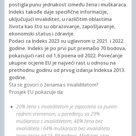
postigla punu jednakost između žena i muškaraca.
Indeks takođe daje specifične informacije,
uključujući invaliditet, u različitim oblastima
života kao što su obrazovanje, zapošljavanje,
ekonomski status i zdravlje.
Podaci za Indeks 2023 su uglavnom iz 2021. i 2022.
godine. Indeks je po prvi put premašio 70 bodova,
pokazujući rast od 1,6 poena od 2022. Povećanje
ukupne ocjene EU je najveći rast u odnosu na
prethodnu godinu od prvog izdanja Indeksa 2013.
godine.
Šta se govori o ženama s invaliditetom?
Prosjek EU pokazuje da:
20% žena s invaliditetom je zaposleno sa punim
radnim vremenom, u poređenju sa 29%
muškaraca s invaliditetom, 48% žena bez
invaliditeta i 64% muškaraca bez invaliditeta
(populacija od 15-89 godina). Međutim, skor