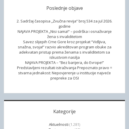
r
Poslednje objave
2. Sadržaj časopisa „Zvučna revija“ broj 534 za jul 2026.
godine
NAJAVA PROJEKTA „Nisi sama!“ – podrška i osnaživanje
žena s invaliditetom
Savez slijepih Crne Gore kroz projekat “Vidljiva,
snažna, svoja!” razvio akreditovan program obuke za
adekvatan pristup prema ženama s invaliditetom sa
iskustvom nasilja
NAJAVA PROJEKTA – “Bez barijera, do Evrope!”
Predstavljeni rezultati istraživanja Prepoznato pravo =
stvarna jednakost: Nepovjerenje u institucije najveće
prepreke za OSI
Kategorije
Aktuelnosti
(1.281)