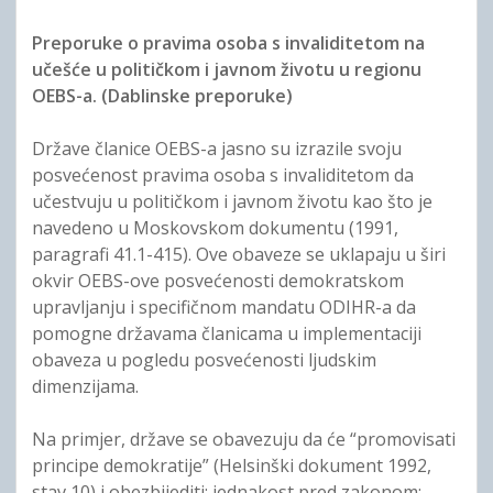
Preporuke o pravima osoba s invaliditetom na
učešće u političkom i javnom životu u regionu
OEBS-a. (Dablinske preporuke)
Države članice OEBS-a jasno su izrazile svoju
posvećenost pravima osoba s invaliditetom da
učestvuju u političkom i javnom životu kao što je
navedeno u Moskovskom dokumentu (1991,
paragrafi 41.1-415). Ove obaveze se uklapaju u širi
okvir OEBS-ove posvećenosti demokratskom
upravljanju i specifičnom mandatu ODIHR-a da
pomogne državama članicama u implementaciji
obaveza u pogledu posvećenosti ljudskim
dimenzijama.
Na primjer, države se obavezuju da će “promovisati
principe demokratije” (Helsinški dokument 1992,
stav 10) i obezbijediti: jednakost pred zakonom;