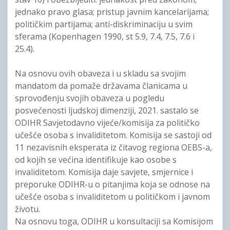
jednako pravo glasa; pristup javnim kancelarijama;
političkim partijama; anti-diskriminaciju u svim
sferama (Kopenhagen 1990, st 5.9, 7.4, 7.5, 7.6 i
25.4).
Na osnovu ovih obaveza i u skladu sa svojim
mandatom da pomaže državama članicama u
sprovođenju svojih obaveza u pogledu
posvećenosti ljudskoj dimenziji, 2021. sastalo se
ODIHR Savjetodavno vijeće/komisija za političko
učešće osoba s invaliditetom. Komisija se sastoji od
11 nezavisnih eksperata iz čitavog regiona OEBS-a,
od kojih se većina identifikuje kao osobe s
invaliditetom. Komisija daje savjete, smjernice i
preporuke ODIHR-u o pitanjima koja se odnose na
učešće osoba s invaliditetom u političkom i javnom
životu.
Na osnovu toga, ODIHR u konsultaciji sa Komisijom